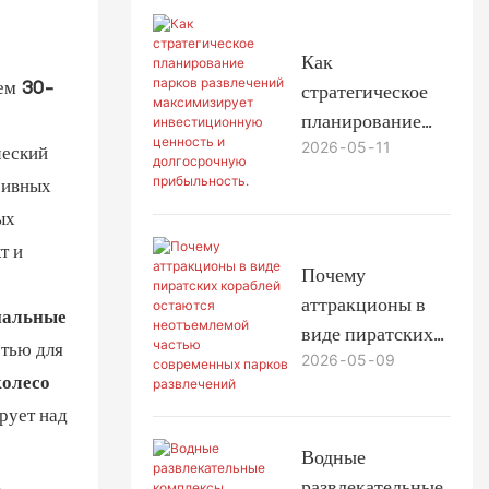
парках
Как
ием
30-
стратегическое
планирование
2026
05
11
парков
ческий
развлечений
сивных
максимизирует
ых
инвестиционную
т и
ценность и
Почему
долгосрочную
аттракционы в
нальные
прибыльность.
виде пиратских
стью для
2026
05
09
кораблей
колесо
остаются
рует над
неотъемлемой
частью
Водные
современных
.
развлекательные