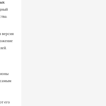
ных
дный
тва.
я версия
ложение
лей.
ционы
 самым
т его