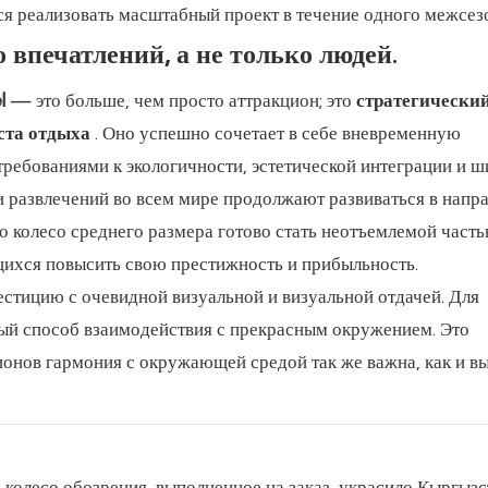
я реализовать масштабный проект в течение одного межсез
впечатлений, а не только людей.
l
— это больше, чем просто аттракцион; это
стратегически
ста отдыха
. Оно успешно сочетает в себе вневременную
требованиями к экологичности, эстетической интеграции и 
 развлечений во всем мире продолжают развиваться в напр
о колесо среднего размера готово стать неотъемлемой част
щихся повысить свою престижность и прибыльность.
естицию с очевидной визуальной и визуальной отдачей. Для
вый способ взаимодействия с прекрасным окружением. Это
ионов гармония с окружающей средой так же важна, как и в
колесо обозрения, выполненное на заказ, украсило Кыргызс