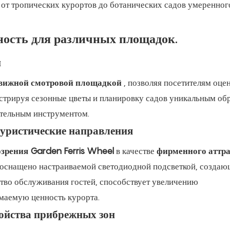
 от тропических курортов до ботанических садов умеренног
ность для различных площадок.
и
вижной смотровой площадкой
, позволяя посетителям оце
стрируя сезонные цветы и планировку садов уникальным об
ательным инструментом.
уристические направления
зрения Garden Ferris Wheel
в качестве
фирменного аттр
 оснащено настраиваемой светодиодной подсветкой, созда
тво обслуживания гостей, способствует увеличению
маемую ценность курорта.
ройства прибрежных зон