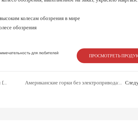
 высоким колесам обозрения в мире
олесе обозрения
римечательность для любителей
ПРОСМОТРЕТЬ ПРОДУ
Представлено мини-колесо обозрения (с 5 рычагами): новое компактное развлечение для развлекательных заведений по всему миру.
Американские горки без электропривода: как аттракционы с электроприводом от родителей меняют семейные развлечения.
След