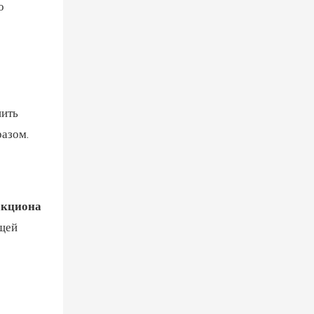
о
нить
разом.
акциона
ющей