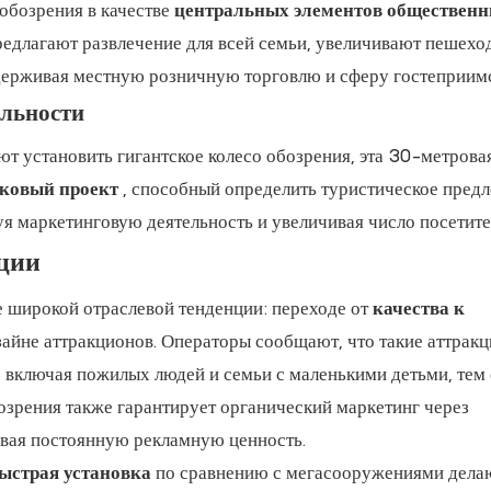
обозрения в качестве
центральных элементов обществен
едлагают развлечение для всей семьи, увеличивают пешехо
держивая местную розничную торговлю и сферу гостеприимс
ельности
ют установить гигантское колесо обозрения, эта 30-метрова
ковый проект
, способный определить туристическое пред
я маркетинговую деятельность и увеличивая число посетите
ции
ее широкой отраслевой тенденции: переходе от
качества к
зайне аттракционов. Операторы сообщают, что такие аттрак
включая пожилых людей и семьи с маленькими детьми, тем
озрения также гарантирует органический маркетинг через
ивая постоянную рекламную ценность.
ыстрая установка
по сравнению с мегасооружениями делаю