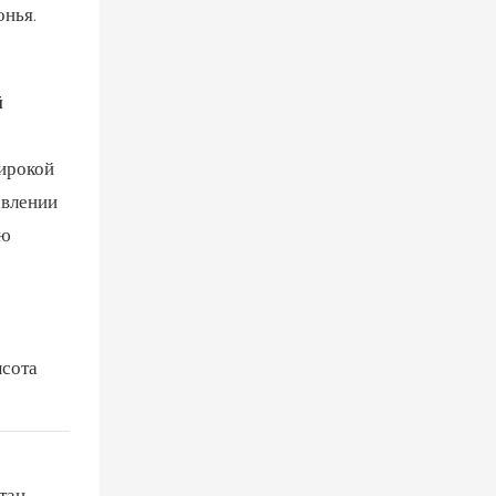
онья.
й
широкой
авлении
ью
ысота
тан