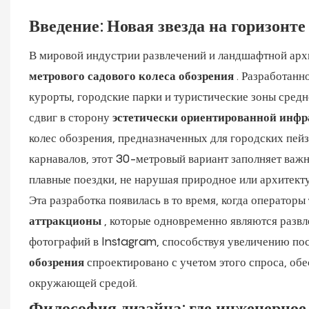
Введение: Новая звезда на горизонт
В мировой индустрии развлечений и ландшафтной ар
метрового садового колеса обозрения
. Разработанн
курорты, городские парки и туристические зоны средн
сдвиг в сторону
эстетически ориентированной инфр
колес обозрения, предназначенных для городских пей
карнавалов, этот 30-метровый вариант заполняет важ
плавные поездки, не нарушая природное или архитект
Эта разработка появилась в то время, когда оператор
аттракционы
, которые одновременно являются развл
фотографий в Instagram, способствуя увеличению по
обозрения
спроектировано с учетом этого спроса, обе
окружающей средой.
Философия дизайна: где инженерное 