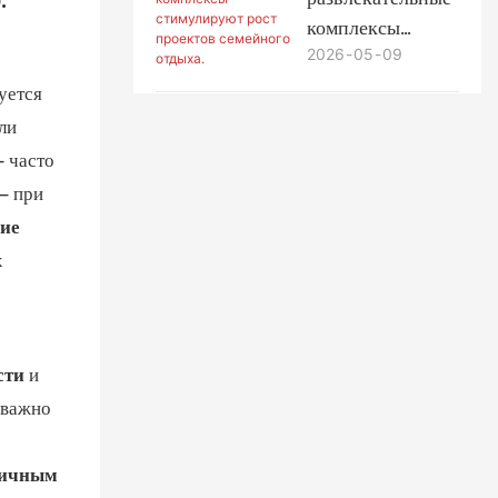
парков
комплексы
развлечений
2026
05
09
стимулируют
рост проектов
уется
семейного
ли
отдыха.
— часто
— при
ие
х
сти
и
 важно
дичным