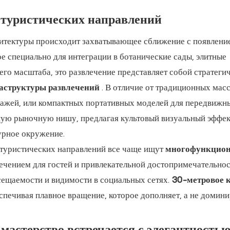
е туристических направлений
хитектуры происходит захватывающее сближение с появлен
ое специально для интеграции в ботанические сады, элитные
его масштаба, это развлечение представляет собой стратеги
аструктуры развлечений
. В отличие от традиционных мас
зажей, или компактных портативных моделей для передвижн
ную рыночную нишу, предлагая культовый визуальный эффек
урное окружение.
ы туристических направлений все чаще ищут
многофункцио
ечением для гостей и привлекательной достопримечательно
сещаемости и видимости в социальных сетях.
30-метровое 
спечивая плавное вращение, которое дополняет, а не домини
мастерство встречается с элегантностью