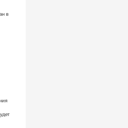
ан в
ния
удет