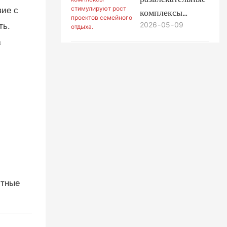
парков
вие с
комплексы
развлечений
2026
05
09
стимулируют
ть.
рост проектов
а
семейного
отдыха.
стные