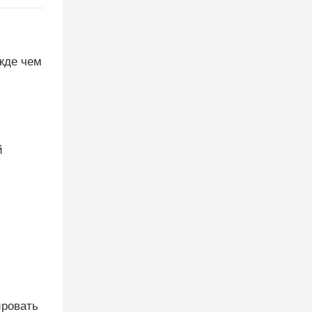
жде чем
й
ировать