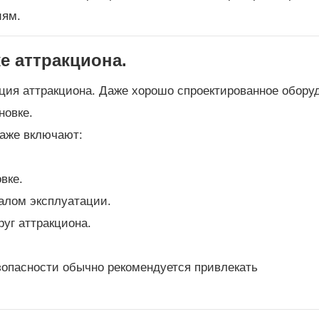
иям.
е аттракциона.
укция аттракциона. Даже хорошо спроектированное обору
новке.
таже включают:
вке.
алом эксплуатации.
уг аттракциона.
опасности обычно рекомендуется привлекать