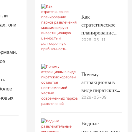
парках
ы ли
Как
стратегическое
ах, они
планирование
2026
05
11
парков
развлечений
ормами.
максимизирует
ое
инвестиционную
ценность и
Почему
ать
долгосрочную
аттракционы в
прибыльность.
более
виде пиратских
2026
05
09
кораблей
 новых
остаются
неотъемлемой
частью
Водные
современных
развлекательные