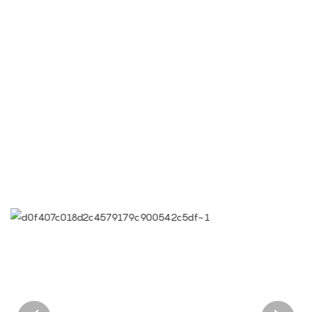
● Limeiqi = LMQ = ЛЮБОВЬ + ВОЛШЕБСТВО + КАЧЕСТВО =
Любимая команда + Волшебные аттракционы + Качество и
эффективность
● Цель Limeigi: Качество — это культура Limeigi.
● Качество – главная цель, требования клиентов – самые
высокие требования.
● Слоган Limeiqi: Благодаря профессионализму мы
выдающиеся.
● Корпоративное видение Limeiqi: Приносить счастье в каждый
уголок мира.