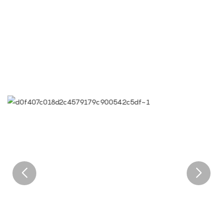
● Цель Limeigi: качество - это культура Limeigi.
● Качество является первой целью, требования клиентов
являются самыми высокими требованиями.
● Слоган Limeiqi: из -за профессионала мы выдающиеся.
● Корпоративное видение Limeiqi: принесите счастье во все
уголки мира.