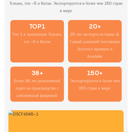
Хэнань, топ -5 в Китае. Экспортируется в более чем 150 стран
в мире.
TOP1
20+
Топ 1 в провинции Хэнань,
20 лет экспорта истории &
топ -5 в Китае.
Самый длинный поставщик
Золотого времени в
Алибабе.
38+
150+
Более 38 лет развлечений
Экспортируется в более чем
ездит на производстве с
150 стран в мире.
собственной фабрикой.