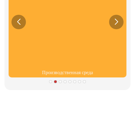
Производственная среда
Партнеры
Информация о культуре компании Limeigi Company
● limeiqi = lmq = love + magic + Quality = Любовная Команда +
Волшебные поездки + эффективность качества