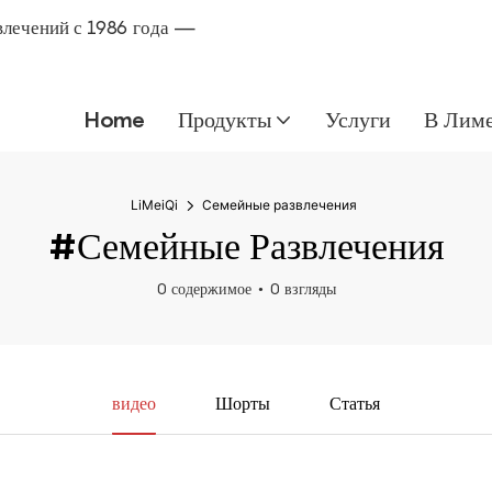
влечений с 1986 года —
Home
Продукты
Услуги
В Лим
LiMeiQi
Семейные развлечения
#Семейные Развлечения
0 содержимое
0 взгляды
видео
Шорты
Статья