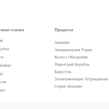
зные ссылки
Продукты
e
Зиплайн
укты
Американские Горки
ги
Колесо Обозрения
Пиратский Корабль
мейци
Карусель
лы
Захватывающие Аттракционы
сти
Серия «Башня»
акт