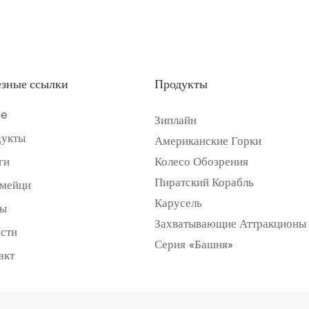
зные ссылки
Продукты
e
Зиплайн
укты
Американские Горки
ги
Колесо Обозрения
Пиратский Корабль
мейци
Карусель
лы
Захватывающие Аттракционы
сти
Серия «Башня»
акт