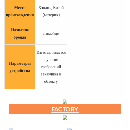
Место
Хэнань, Китай
происхождения
(материк)
Название
Лимейци
бренда
Изготавливается
с учетом
Параметры
требований
устройства
заказчика к
объекту.
FACTORY