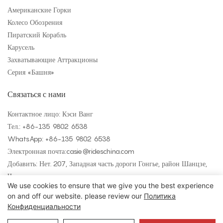
Американские Горки
Колесо Обозрения
Пиратский Корабль
Карусель
Захватывающие Аттракционы
Серия «Башня»
Связаться с нами
Контактное лицо: Кэси Ванг
Тел.: +
86-135 9802 6538
WhatsApp: +
86-135 9802 6538
Электронная почта:
casie@rideschina.com
Добавить: Нет. 207, Западная часть дороги Гонгье, район Шанцзе,
Чжэнчжоу
We use cookies to ensure that we give you the best experience
on and off our website. please review our
Политика
Конфиденциальности
Авторские права © 2025 LMQ | www.lmqrides.com
— Карта сайта