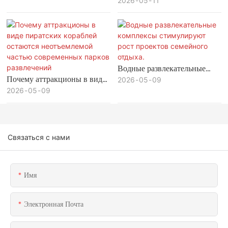
планирование парков
2026
05
11
развлечений максимизирует
инвестиционную ценность и
долгосрочную
прибыльность.
Водные развлекательные
Почему аттракционы в виде
комплексы стимулируют
2026
05
09
пиратских кораблей
2026
05
09
рост проектов семейного
остаются неотъемлемой
отдыха.
частью современных парков
развлечений
Связаться с нами
Имя
Электронная Почта