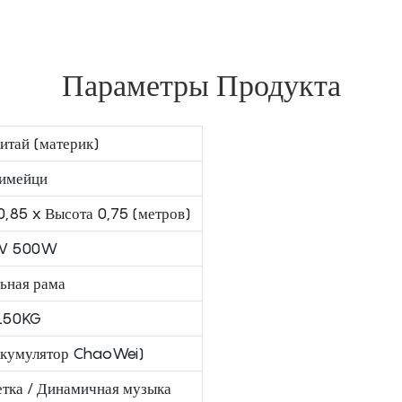
Параметры Продукта
итай (материк)
имейци
,85 x Высота 0,75 (метров)
V 500W
ьная рама
150KG
ккумулятор ChaoWei)
етка / Динамичная музыка