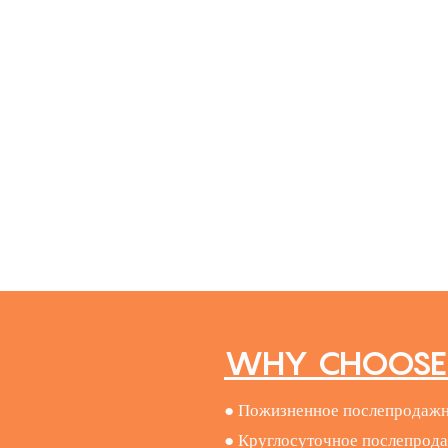
WHY CHOOSE 
● Пожизненное послепродажн
● Круглосуточное послепрода