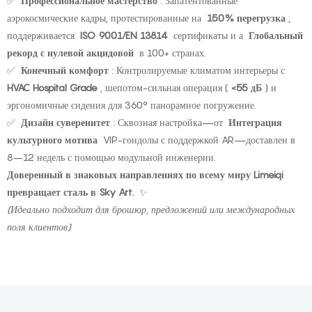
✅
Профессиональное мастерство
: Запатентованные
аэрокосмические кадры, протестированные на
150% перегрузка
,
поддерживается
ISO 9001/EN 13814
сертификаты и а
Глобальный
рекорд с нулевой акцидовой
в 100+ странах.
✅
Конечный комфорт
: Контролируемые климатом интерьеры с
HVAC Hospital Grade
, шепотом-сильная операция (
<55 дБ
) и
эргономичные сидения для 360° панорамное погружение.
✅
Дизайн суверенитет
: Сквозная настройка—от
Интеграция
культурного мотива
VIP-гондолы с поддержкой AR—доставлен в
8–12 недель с помощью модульной инженерии.
Доверенный в знаковых направлениях по всему миру Limeiqi
превращает сталь в Sky Art.
✨
(Идеально подходит для брошюр, предложений или международных
поля клиентов)