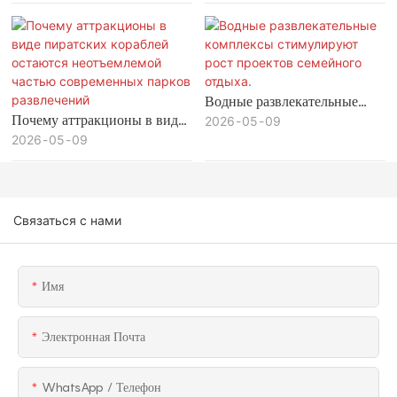
развлечений максимизирует
инвестиционную ценность и
долгосрочную
прибыльность.
Водные развлекательные
Почему аттракционы в виде
комплексы стимулируют
2026
05
09
пиратских кораблей
2026
05
09
рост проектов семейного
остаются неотъемлемой
отдыха.
частью современных парков
развлечений
Связаться с нами
Имя
Электронная Почта
WhatsApp / Телефон