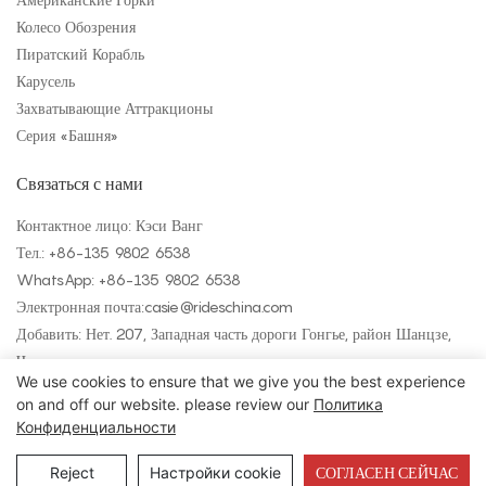
Колесо Обозрения
Пиратский Корабль
Карусель
Захватывающие Аттракционы
Серия «Башня»
Связаться с нами
Контактное лицо: Кэси Ванг
Тел.: +
86-135 9802 6538
WhatsApp: +
86-135 9802 6538
Электронная почта:
casie@rideschina.com
Добавить: Нет. 207, Западная часть дороги Гонгье, район Шанцзе,
Чжэнчжоу
We use cookies to ensure that we give you the best experience
on and off our website. please review our
Политика
Конфиденциальности
Авторские права © 2025 LMQ | www.lmqrides.com
— Карта сайта
|
Политика конфиденциальности
СОГЛАСЕН СЕЙЧАС
Reject
Настройки cookie