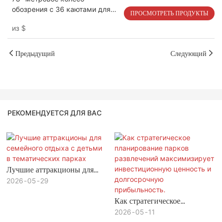
обозрения с 36 каютами для
ПРОСМОТРЕТЬ ПРОДУКТЫ
захвата дух видов и гладкого
из
$
вращения | LMQ | Limeiqi
Предыдущий
Следующий
РЕКОМЕНДУЕТСЯ ДЛЯ ВАС
Лучшие аттракционы для
семейного отдыха с детьми в
2026
05
29
тематических парках
Как стратегическое
планирование парков
2026
05
11