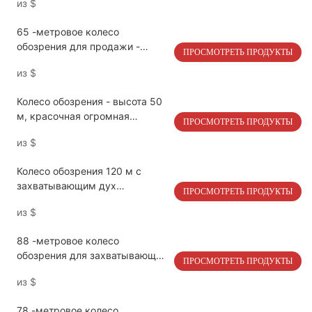
из
$
LMQ | Limeiqi
65 -метровое колесо
обозрения для продажи -
ПРОСМОТРЕТЬ ПРОДУКТЫ
Коммерческая оценка поездка
из
$
на развлечениях | LMQ |
Limeiqi
Колесо обозрения - высота 50
м, красочная огромная
ПРОСМОТРЕТЬ ПРОДУКТЫ
конструкция колеса с
из
$
надписью | LMQ | Limeiqi
Колесо обозрения 120 м с
захватывающим дух
ПРОСМОТРЕТЬ ПРОДУКТЫ
городским горизонтом видом |
из
$
LMQ | Limeiqi
88 -метровое колесо
обозрения для захватывающих
ПРОСМОТРЕТЬ ПРОДУКТЫ
панорамных видов - высота 88
из
$
м | LMQ | Limeiqi
78 -метровое колесо