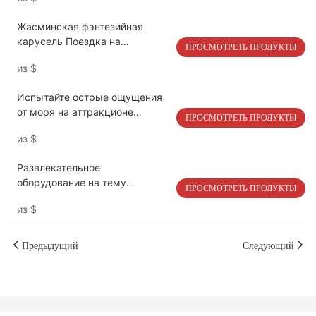
профессиональная | LMQ |
Limeiqi
Жасминская фэнтезийная
карусель Поездка на
ПРОСМОТРЕТЬ ПРОДУКТЫ
развлечение - яркая розовая
из
$
цветовая гамма, мерцающие
огни, декоративный дизайн |
Испытайте острые ощущения
LMQ | Limeiqi
от моря на аттракционе
ПРОСМОТРЕТЬ ПРОДУКТЫ
«Пиратский корабль» от LMQ
из
$
GROUP – идеально подходит
для парков развлечений и
Развлекательное
мероприятий! | LMQ | Limeiqi
оборудование на тему
ПРОСМОТРЕТЬ ПРОДУКТЫ
межзвездного космоса с
из
$
разноцветными огнями | LMQ |
Limeiqi
Предыдущий
Следующий