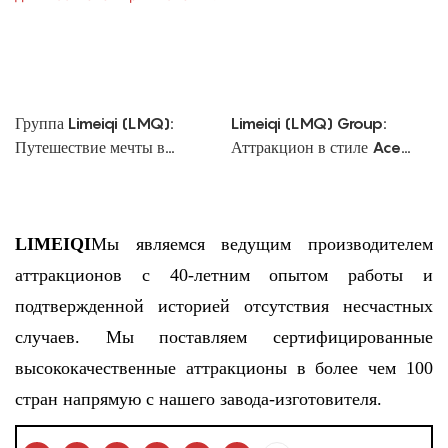
Группа Limeiqi (LMQ):
Limeiqi (LMQ) Group:
Путешествие мечты в
Аттракцион в стиле Ace
юрский период —
Combat — захватывающие
мифическое развлечение для
воздушные сражения.
любителей приключений.
LIMEIQI
Мы являемся ведущим производителем
аттракционов с 40-летним опытом работы и
подтвержденной историей отсутствия несчастных
случаев. Мы поставляем сертифицированные
высококачественные аттракционы в более чем 100
стран напрямую с нашего завода-изготовителя.