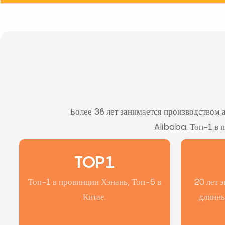
Более 38 лет занимается производством 
Alibaba. Топ-1 в п
TOP1
Топ-1 в провинции Хэнань, Топ-5 в
20 лет 
Китае.
длинны