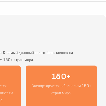
ии & самый длинный золотой поставщик на
ем 150+ стран мира.
150+
ется
Экспортируется в более чем 150+
онов на
стран мира.
е.