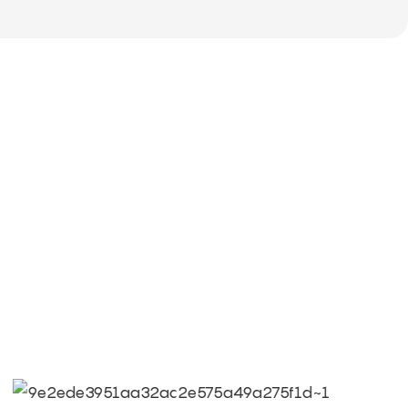
 МАГИЯ + КАЧЕСТВО = Команда любви + Волшебные
 качества.
 культура Limeigi.
целью, требования клиентов являются самыми высокими
 профессионализму мы выдающиеся.
meiqi: принести счастье в каждый уголок мира.