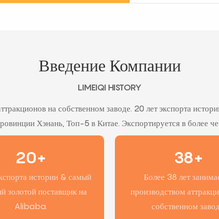
Введение Компании
LIMEIQI HISTORY
аттракционов на собственном заводе. 20 лет экспорта истор
ровинции Хэнань, Топ-5 в Китае. Экспортируется в более ч
20+
38+
экспорта истории & самый
Более 38 лет занима
й золотой поставщик на
производством аттракци
Alibaba.
собственном завод