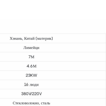
Хэнань, Китай (материк)
Лимейци
7М
4.6М
23KW
16 люди
380V/220V
Стекловолокно, сталь