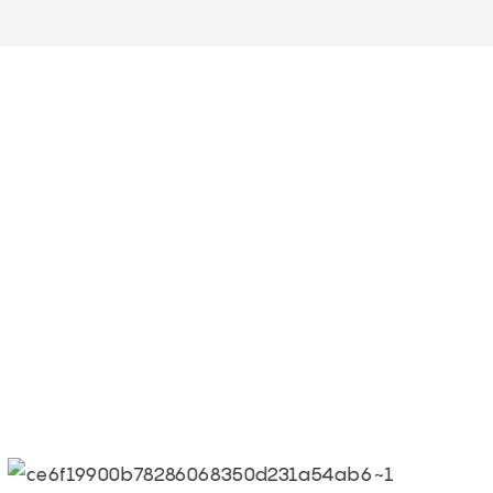
● Limeiqi= LMQ = ЛЮБОВЬ +
аттракционы + Эффективность
● Цель Limeigi: Качество – это
● Качество является первой 
требованиями.
● Слоган Limeiqi: Благодаря
● Корпоративная концепция Li