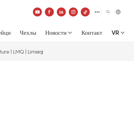
ейци
Чехлы
Новости
Контакт
VR
ure | LMQ | Limeiqi