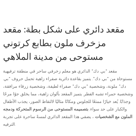
مقعد دائري على شكل بطة: مقعد
مزخرف ملون بطابع كرتوني
مستوحى من مدينة الملاهي
مقعد "بي. دك" الدائري هو معلم زخرفي ساحر في منطقة ترفيهية
مستوحاة من "بي. دك". يتميز بقاعدة دائرية صفراء زاهية تحمل حروف "بي.
دك" ملونة، وشخصية "بي. دك" صفراء لطيفة، وشخصية زرقاء مرافقة،
وشخصية حمراء تشبه الفطر. يتميز المقعد بألوان زاهية، مما يخلق جوًا مرحًا
وجذابًا. يُعد خيارًا ممتعًا للجلوس ومكانًا مثاليًا لالتقاط الصور، يجذب الأطفال
والكبار على حد سواء.
بتصميمه المستوحى من الرسوم المتحركة
ودمجه
الملون مع الشخصيات
، يضفي هذا المقعد الدائري لمسةً ساحرة على تجربة
الترفيه.