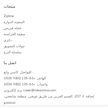
منتجات
Zipline
السفينة الدوارة
عجلة فيريس
سفينة القراصنة
دائري
جولات التشويق
سلسلة البرج
اتصل بنا
للتواصل: كاسي وانغ
الهاتف: +
86-135 9802 6538
واتساب: +
86-135 9802 6538
casie@rideschina.com
بريد إلكتروني:
إضافة: لا. 207، القسم الغربي من طريق غونغي، منطقة شانغجي،
تشنغتشو