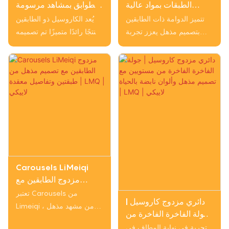
الطبقات بمواد عالية
الطوابق بمشاهد مرسومة
الجودة وتصميم مذهل |
يدويًا & مقاعد حيوانات
تتميز الدوامة ذات الطابقين
يُعد الكاروسيل ذو الطابقين
LMQ | Limeiqi
رائعة | LMQ | Limeiqi
بتصميم مذهل يعزز تجربة
منتجًا رائدًا متميزًا تم تصميمه
اللعب بهيكلها المكون من
بهيكل من مستويين ومشاهد
مستويين والخيول والعربات
معقدة مرسومة يدويًا وأضواء
المنحوتة بشكل معقد. مصنوع
متوهجة ومقاعد حيوانات
من مواد عالية الجودة، فهو
مصنوعة بدقة. إنه يوفر سعة
يضمن السلامة والمتانة، مما
متزايدة للركاب، وزيادة في
يجعله إضافة مثالية للأجواء
إنتاجية المكان، ويتميز ببناء
الاحتفالية خلال موسم
متين مع تدابير أمان صارمة
الكريسماس بعناصره
لضمان التشغيل المستقر
الزخرفية وأضوائه
وتكاليف الصيانة المنخفضة
Carousels LiMeiqi
مزدوج الطابقين مع
تصميم مذهل من طبقتين
تعتبر Carousels من
دائري مزدوج كاروسيل |
وتفاصيل معقدة | LMQ |
Limeiqi من مشهد مذهل ،
جولة الفاخرة الفاخرة من
لاييكي
مع مستويين من الخيول
مستويين مع تصميم مذهل
تجربة في نهاية المطاف في