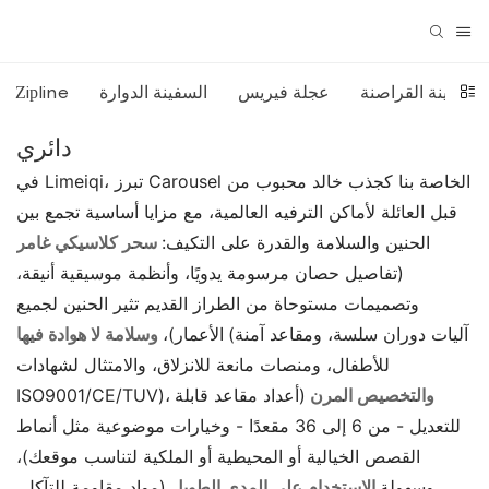
سفينة القراصنة
عجلة فيريس
السفينة الدوارة
Zipline
دائري
في Limeiqi، تبرز Carousel الخاصة بنا كجذب خالد محبوب من
قبل العائلة لأماكن الترفيه العالمية، مع مزايا أساسية تجمع بين
الحنين والسلامة والقدرة على التكيف:
سحر كلاسيكي غامر
(تفاصيل حصان مرسومة يدويًا، وأنظمة موسيقية أنيقة،
وتصميمات مستوحاة من الطراز القديم تثير الحنين لجميع
(آليات دوران سلسة، ومقاعد آمنة
الأعمار)،
وسلامة لا هوادة فيها
للأطفال، ومنصات مانعة للانزلاق، والامتثال لشهادات
والتخصيص المرن
(أعداد مقاعد قابلة
ISO9001/CE/TUV)،
للتعديل - من 6 إلى 36 مقعدًا - وخيارات موضوعية مثل أنماط
القصص الخيالية أو المحيطية أو الملكية لتناسب موقعك)،
وسهولة
الاستخدام على المدى الطويل
(مواد مقاومة للتآكل،