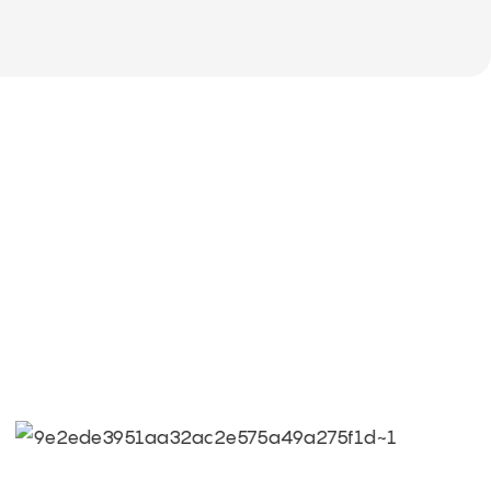
● Limeiqi = LMQ = الحب + السحر + الجودة = فريق الحب + جولات سحرية +
● هدف ليميجي: الجودة هي ثقافة ليميجي.
● الجودة هي الهدف الأول، ومطالب العملاء هي أعلى المطالب.
● شعار Limeiqi: بسبب الاحترافية، نحن متميزون.
● رؤية شركة Limeiqi: جلب السعادة إلى كل ركن من أركان العالم.