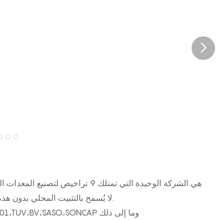
مقاطعة Henan. لا يُسمح بالتثبيت المحلي بدون هذه الشهادة.
شهادة أجنبية CE،ISQ9001،TUV،BV،SASO،SONCAP وما إلى ذلك