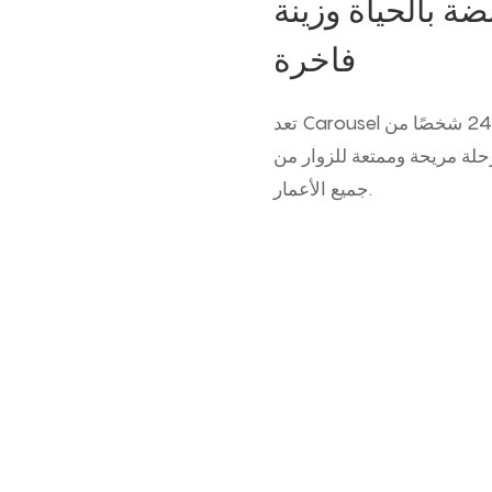
وان نابضة بالحياة وزينة
فاخرة
تعد Carousel الجديدة التي تبلغ من العمر 24 شخصًا من LMQ Group إضافة مذهلة إلى أي
 رحلة مريحة وممتعة للزوار من
جميع الأعمار.