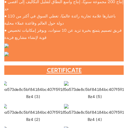
● إنتاج 200 مجموعة سنويًا، إنتاج واسع النطاق لتقليل التكاليف إلى أقصى
حد
● باعتبارها علامة تجارية رائدة عالميًا، تغطي السوق في أكثر من 110
دولة حول العالم وقاعدة عملاء محلية
● فريق تصميم يتمتع بخبرة تزيد عن 10 سنوات، ويوفر إمكانيات تخصيص
قوية لإنشاء مشاريع فريدة
CERTIFICATE