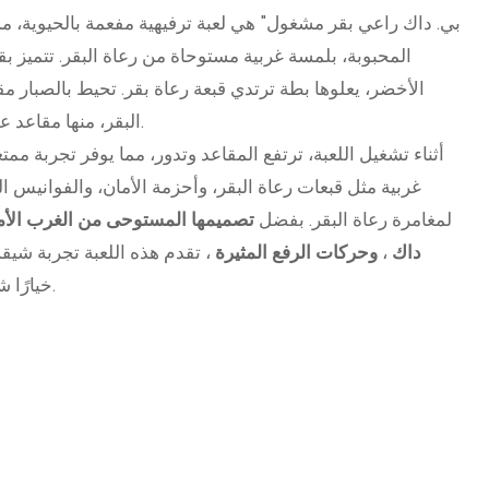
المحبوبة، بلمسة غربية مستوحاة من رعاة البقر. تتميز ب
الأخضر، يعلوها بطة ترتدي قبعة رعاة بقر. تحيط بالصبار 
البقر، منها مقاعد على شكل خيول وعربات غربية.
أثناء تشغيل اللعبة، ترتفع المقاعد وتدور، مما يوفر تجربة ممتعة
غربية مثل قبعات رعاة البقر، وأحزمة الأمان، والفوانيس ال
لمغامرة رعاة البقر. بفضل
تصميمها المستوحى من الغرب الأ
داك
،
وحركات الرفع المثيرة
، تقدم هذه اللعبة تجربة شيقة
خيارًا شائعًا في أماكن الترفيه العائلية.