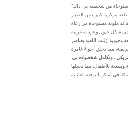
"بي. داك راعي بقر مشغول" هي لعبة ترفيهية مفعمة بالحيوية، مستوحاة من شخصية بي. داك
قطعة مركزية كبيرة من الصبار
مقاعد ملونة مستوحاة من رعاة
 وحيوية. زُيّنت اللعبة بعناصر
ريفية، مما يخلق أجواءً غامرة
مريكي
،
وتكامل شخصيات بي.
 وممتعة للأطفال، مما يجعلها