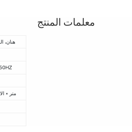
معلمات المنتج
هنان، ال
50HZ
ø9.5 متر × الارت