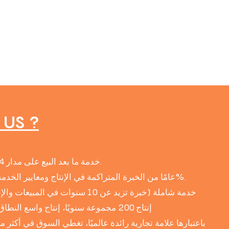
US ?
● خدمة ما بعد البيع على مدار 24 ساعة، وتقديم خدمات محلية.
● 38 عامًا من الخبرة المتراكمة في الإنتاج ومعايير الخدمة، ونسبة موافقة العملاء 95%.
● خدمة شاملة (خبرة تزيد عن 10 سنوات في المبيعات والإنتاج والتصميم وفريق المبيعات)
● إنتاج 200 مجموعة سنويًا، إنتاج واسع النطاق لتقليل التكاليف إلى أقصى حد