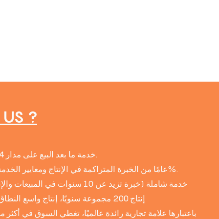
US ?
● خدمة ما بعد البيع على مدار 24 ساعة، وتقديم خدمات محلية.
● 38 عامًا من الخبرة المتراكمة في الإنتاج ومعايير الخدمة، ونسبة موافقة العملاء 95%.
● خدمة شاملة (خبرة تزيد عن 10 سنوات في المبيعات والإنتاج والتصميم وفريق المبيعات)
● إنتاج 200 مجموعة سنويًا، إنتاج واسع النطاق لتقليل التكاليف إلى أقصى حد