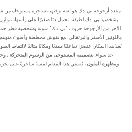
مقعد أرجوحة بي. دك هو لعبة ترفيهية ساحرة مستوحاة من شخ
بشخصية بي. دك لطيفة، تحمل دبًا صغيرًا على رأسها، تتوا
الآخر من الأرجوحة حروف "بي. دك" ملونة وشخصية فطر حمراء
باللونين الأصفر والبرتقالي، مع نقوش مخططة وأضواء متوهجة، مما يخلق جوًا مرحًا وجذابًا.
يُعدّ هذا المكان عنصرًا تفاعليًا ممتعًا ومكانًا مثاليًا لالتقاط ا
حد سواء.
بتصميمه المستوحى من الرسوم المتحركة
،
وحر
ومظهره الملون
، يُضفي هذا المعلم لمسةً ساحرةً على تجرب