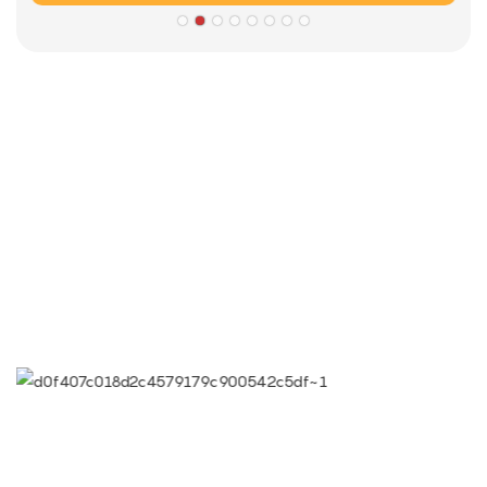
الشركاء
معلومات ثقافة شركة Limeigi
● Limeiqi= LMQ = الحب + السحر + الجودة = فريق الحب + الرحلات
السحرية + كفاءة الجودة
● هدف Limeigi: الجودة هي ثقافة Limeigi.
● الجودة هي الهدف الأول، وطلبات العملاء هي أعلى الطلبات.
● شعار Limeiqi: بسبب الاحترافية، نحن متميزون.
● رؤية شركة Limeiqi: جلب السعادة إلى كل ركن من أركان العالم.