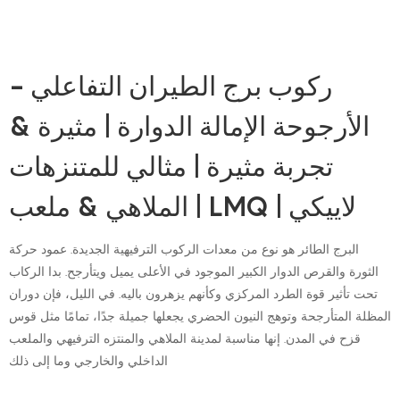
ركوب برج الطيران التفاعلي -
الأرجوحة الإمالة الدوارة | مثيرة &
تجربة مثيرة | مثالي للمتنزهات
الملاهي & ملعب | LMQ | لاييكي
البرج الطائر هو نوع من معدات الركوب الترفيهية الجديدة. عمود حركة
الثورة والقرص الدوار الكبير الموجود في الأعلى يميل ويتأرجح. بدا الركاب
تحت تأثير قوة الطرد المركزي وكأنهم يزهرون باليه. في الليل، فإن دوران
المظلة المتأرجحة وتوهج النيون الحضري يجعلها جميلة جدًا، تمامًا مثل قوس
قزح في المدن. إنها مناسبة لمدينة الملاهي والمنتزه الترفيهي والملعب
الداخلي والخارجي وما إلى ذلك