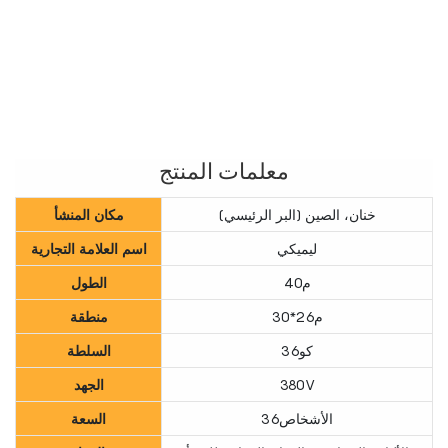
معلمات المنتج
خنان، الصين (البر الرئيسي)
مكان المنشأ
ليميكي
اسم العلامة التجارية
م40
الطول
م26*30
منطقة
كو36
السلطة
380V
الجهد
الأشخاص36
السعة