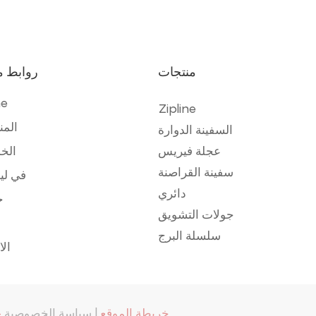
منتجات
روابط م
e
Zipline
المن
السفينة الدوارة
عجلة فيريس
الخ
سفينة القراصنة
في لي
دائري
ح
جولات التشويق
سلسلة البرج
ال
- خريطة الموقع
|
سياسة الخصوصية