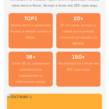
пятое место в Китае. Экспорт в более чем 150 стран мира.
TOP1
20+
Первое место в провинции
20 лет опыта экспорта и
Хэнань, в пятерке лучших в
самый долгосрочный
Китае.
«Золотой поставщик» на
Alibaba.
38+
150+
Более 38 лет занимаемся
Экспортируется в более чем
производством
150 стран мира.
аттракционов на
собственном заводе.