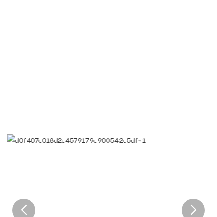
Команда любви + Волшебные поездки + Качественная
эффективность
● Цель Limeigi: Качество – это культура Limeigi.
● Качество – первостепенная задача, требования клиентов –
наивысшие требования.
● Слоган Limeiqi: Благодаря профессионализму мы
превосходны.
● Корпоративная миссия Limeiqi: Приносить счастье в каждый
уголок мира.