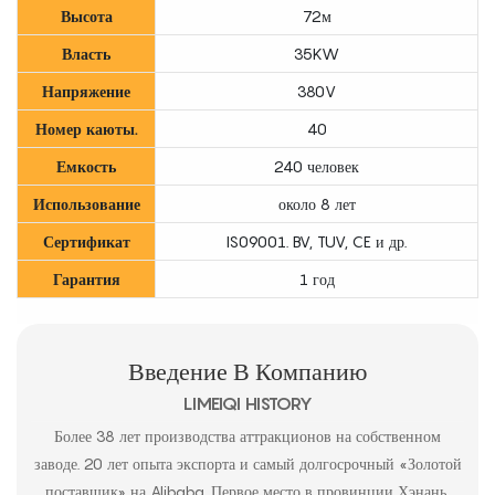
Высота
72м
Власть
35KW
Напряжение
380V
Номер каюты.
40
Емкость
240 человек
Использование
около 8 лет
Сертификат
IS09001. BV, TUV, CE и др.
Гарантия
1 год
Введение В Компанию
LIMEIQI HISTORY
Более 38 лет производства аттракционов на собственном
заводе. 20 лет опыта экспорта и самый долгосрочный «Золотой
поставщик» на Alibaba. Первое место в провинции Хэнань,