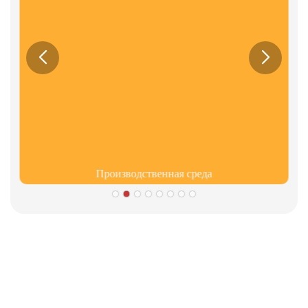
Производственная среда
Партнеры
Информация о корпоративной культуре компании
Limeigi
● Limeiqi = LMQ = ЛЮБОВЬ + ВОЛШЕБСТВО + КАЧЕСТВО =