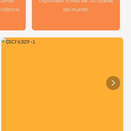
icando
Exportado a más de 150 países
n fábrica
del mundo.