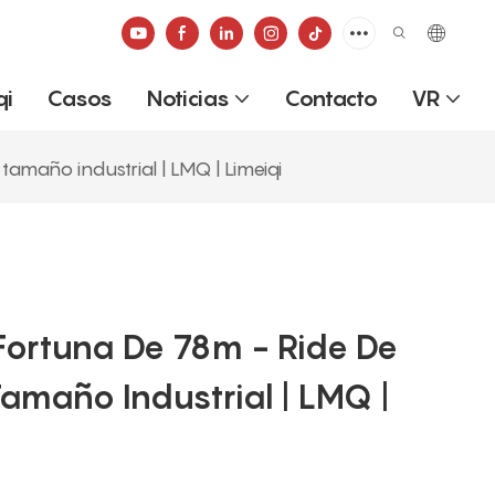
qi
Casos
Noticias
Contacto
VR
amaño industrial | LMQ | Limeiqi
Fortuna De 78m - Ride De
Tamaño Industrial | LMQ |