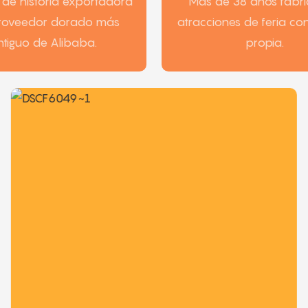
de historia exportadora
Más de 38 años fabr
proveedor dorado más
atracciones de feria co
ntiguo de Alibaba.
propia.