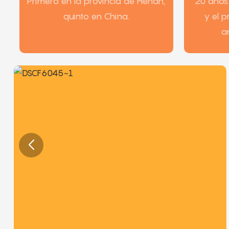
Primero en la provincia de Henan,
20 años 
quinto en China.
y el 
a