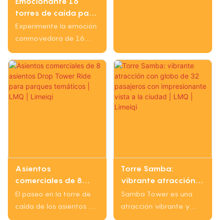
Limeiqi
Emocionante 16
balanceando a los
las empresas que
desgarrador.
torres de caída para
visitantes al cielo para
buscan adaptarse
parques de
un viaje emocionante
Experimente la emoción
rápidamente a las
diversiones | LMQ |
como ningún otro
conmovedora de 16
demandas del mercado
Limeiqi
emocionantes torres de
y operar con agilidad.
caída en los parques de
Por su movilidad,
atracciones. Estos
rentabilidad y
imponentes viajes
adaptabilidad, este
ofrecen a los pasajeros
equipo de
la sensación de
entretenimiento es ideal
ascender rápidamente
para empresas de
antes de caer a altas
turismo cultural,
velocidades,
comercio y planificación
proporcionando una
de eventos que
Asientos
Torre Samba:
emocionante
requieren una rápida
comerciales de 8
vibrante atracción
experiencia de caída
rotación y activos
asientos Drop Tower
con globo de 32
El paseo en la torre de
Samba Tower es una
libre que lo dejará sin
livianos.
Ride para parques
pasajeros con
caída de los asientos de
atracción vibrante y
aliento
temáticos | LMQ |
impresionante vista
grado 8 de grado 8
llamativa con capacidad