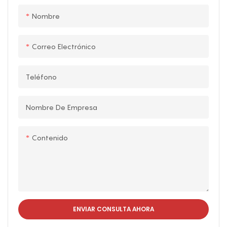
atracciones &
inclinación, creando una
Playgrounds | LMQ |
Nombre
experiencia fascinante
Limeiqi
para los pasajeros. Con
un deslumbrante
Correo Electrónico
despliegue de luces y
neón, se transforma en
Teléfono
una vista impresionante
por la noche, lo que lo
Nombre De Empresa
convierte en un
complemento perfecto
para parques de
Contenido
diversiones, parques
temáticos y áreas de
juego.
ENVIAR CONSULTA AHORA