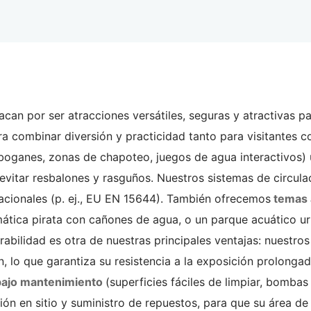
acan por ser atracciones versátiles, seguras y atractivas p
ra combinar diversión y practicidad tanto para visitantes
oganes, zonas de chapoteo, juegos de agua interactivos) ut
vitar resbalones y rasguños. Nuestros sistemas de circulaci
nacionales (p. ej., EU EN 15644). También ofrecemos
temas 
mática pirata con cañones de agua, o un parque acuático u
urabilidad es otra de nuestras principales ventajas: nuestr
, lo que garantiza su resistencia a la exposición prolongada
bajo mantenimiento
(superficies fáciles de limpiar, bomb
ción en sitio y suministro de repuestos, para que su área d