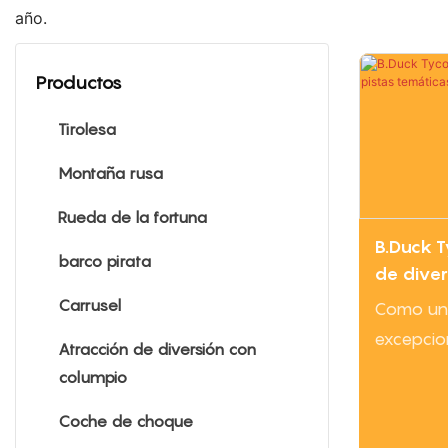
año.
Productos
Tirolesa
Montaña rusa
Rueda de la fortuna
B.Duck T
barco pirata
de diver
temática
Carrusel
Como una
excepcion
Atracción de diversión con
el B.Duc
columpio
experienc
Coche de choque
diseño "