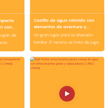
iona una
e y
e popular
Castillo de agua colorido con
mpacta
ue disfrutan
elementos de aventura y
án con
características de agua para el
batallas
| LMQ |
Un gran lugar para la diversión
obogán de
juego de aldea de agua al aire
nte el
familiar. El verano se trata de jugar
acto
libre | LMQ | Limeiqi
en el agua. La piscina de olas, la
llantes y
fortaleza de agua infantil y el
nimados
tobogán de agua te harán
 los niños.
salpicar
ivertidos
y
 de
lo que lo
rques
cinas