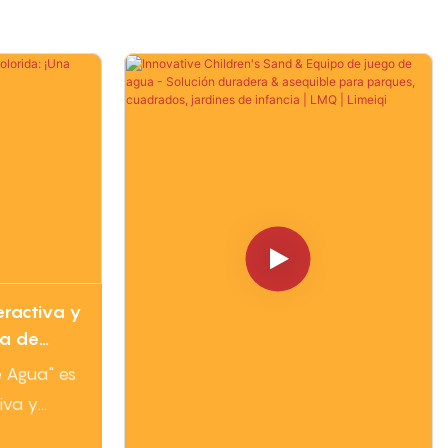
eractiva y
ra de
e Agua" es
iva y
isparos de