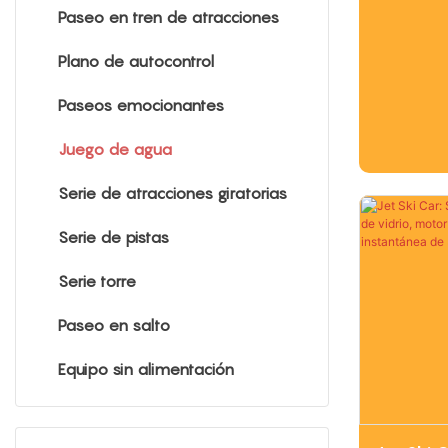
forma de
Paseo en tren de atracciones
divertid
Plano de autocontrol
accesorio
instante,
Paseos emocionantes
movimient
Juego de agua
diversión
Con una e
Serie de atracciones giratorias
divertid
Serie de pistas
de B.Duck
Serie torre
temática 
convierte
Paseo en salto
en una a
Equipo sin alimentación
divertida
opción p
familiare