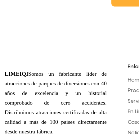
emociona
quienes 
un paseo 
tubos si
sinuosos
Estas imp
una carac
Enla
parques 
LIMEIQI
Somos un fabricante líder de
forma re
Hom
atracciones de parques de diversiones con 40
de refres
Prod
años de excelencia y un historial
calurosos
Serv
comprobado de cero accidentes.
En L
Distribuimos atracciones certificadas de alta
calidad a más de 100 países directamente
Cas
desde nuestra fábrica.
Noti