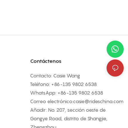
a aventura
emocionantes salpicaduras a lo
los que se
largo del camino.
Contáctenos
Contacto: Casie Wang
Teléfono: +
86-135 9802 6538
WhatsApp: +
86-135 9802 6538
Correo electrónico:
casie@rideschina.com
Añadir: No. 207, sección oeste de
Gongye Road, distrito de Shangjie,
Zhengzhou