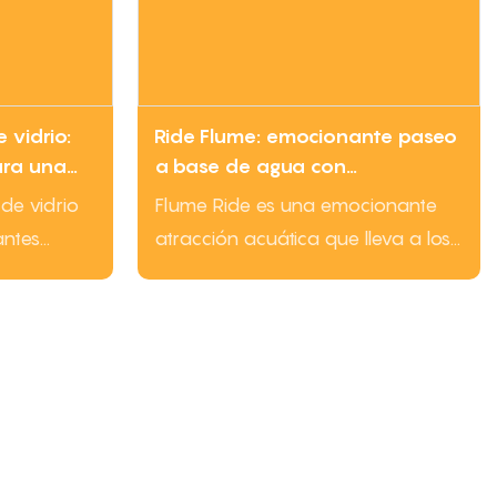
 acuáticos
 vidrio:
Ride Flume: emocionante paseo
ara una
a base de agua con
| LMQ |
emocionantes gotas y
de vidrio
Flume Ride es una emocionante
salpicaduras | LMQ | Limeiqi
antes
atracción acuática que lleva a los
en
pasajeros en un viaje a alta
e vidrio
velocidad por una pista sinuosa
ntando la
llena de giros, curvas y
 y las
salpicaduras. Los pasajeros
 el camino.
seguramente se empaparán
nica de
mientras experimentan
ica, estos
emocionantes caídas y