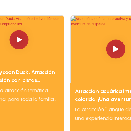
ycoon Duck: Atracción
sión con pistas
s caprichosas
 atracción temática
Atracción acuática int
colorida: ¡Una aventu
al para toda la familia,
disparos!
k Tycoon Duck crea una
La atracción "Tanque d
ia divertida gracias a su
una experiencia interact
tycoon". Sus vagones con
divertida que incluye d