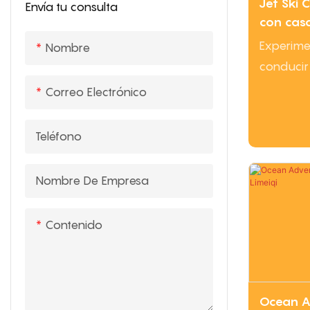
Jet Ski 
Envía tu consulta
atraccio
con casc
entreteni
motor de
Experime
Nombre
hp, velo
conducir
36 kN | 
en el agua
Correo Electrónico
superdep
un casco 
Teléfono
potente 
alcanzar
Nombre De Empresa
nudos al 
elección 
Contenido
entreten
velocidad
Ocean Ad