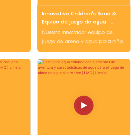
idos
Innovative Children's Sand &
tanque, de
Equipo de juego de agua -
jo, verde y
Solución duradera & asequible
 están
Nuestro innovador equipo de
para parques, cuadrados,
 de agua,
juego de arena y agua para niños
jardines de infancia | LMQ |
antes
es el complemento perfecto para
Limeiqi
os o a
varios espacios al aire libre, que
ción
ofrece una diversión y un
rodea una
compromiso interminables para
mentos
los niños. Es duradero, asequible y
aciones
fácil de usar, que requiere un
on temática
mantenimiento mínimo para un
función
disfrute duradero en parques,
 de agua y
cuadrados, atracciones turísticas y
olorido,
más