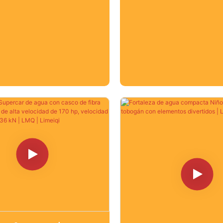
 pato y su decoración
agua. Cuenta con color
a (como patos con
vehículos en forma de 
s) llaman la atención al
tonos brillantes como ro
 mientras que el suave
amarillo. Estos vehículos
o de las vías garantiza
equipados con pistolas
 para todas las edades.
que permiten a los visit
stética vibrante y
disparar agua a objetiv
a que combina el encanto
otros visitantes. La atrac
 IP con detalles de
recorre una pista que 
"tycoon", esta atracción
zona inundada con ele
 un simple deslizamiento
decorativos como form
ventura memorable y
rocosas y accesorios c
, convirtiéndola en una
acuática. Gracias a su 
opular para salidas
interactiva de disparos
s en parques de
su aspecto vibrante y c