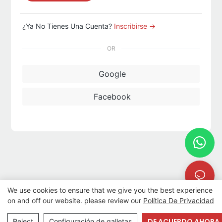
¿Ya No Tienes Una Cuenta?
Inscribirse →
OR
Google
Facebook
We use cookies to ensure that we give you the best experience
on and off our website. please review our
Política De Privacidad
Copyright © 2026 LMQ | www.lmqrides.com
- Mapa del sitio
|
DE ACUERDO AHORA
Reject
Configuración de galletas