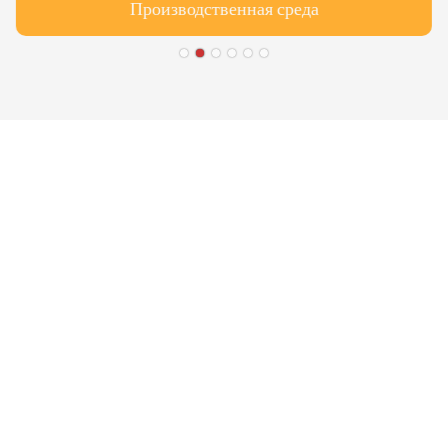
Производственная среда
● Limeiqi = LMQ = ЛЮБОВЬ
Волшебные поездки + Качеств
● Цель Limeigi: Качество – это
● Качество – первостепенная
meigi
требования.
● Слоган Limeiqi: Благодаря
● Корпоративная миссия Limei