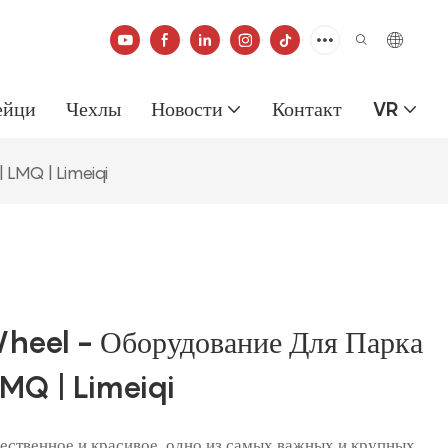
ейци
Чехлы
Новости
Контакт
VR
 LMQ | Limeiqi
eel - Оборудование Для Парка
LMQ | Limeiqi
ественное и красивое, одно из самых важных и крупных