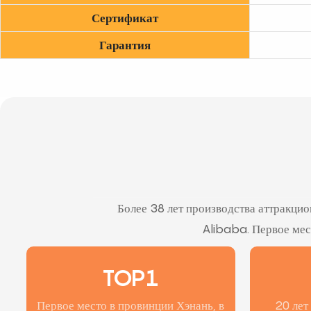
Сертификат
Гарантия
Более 38 лет производства аттракцио
Alibaba. Первое мест
TOP1
Первое место в провинции Хэнань, в
20 лет