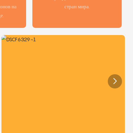
онов на
стран мира.
е.