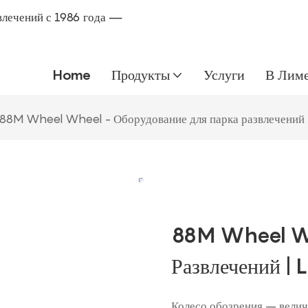
влечений с 1986 года —
Home
Продукты
Услуги
В Лим
88M Wheel Wheel - Оборудование для парка развлечений |
88M Wheel Wh
Развлечений | 
Колесо обозрения – велич