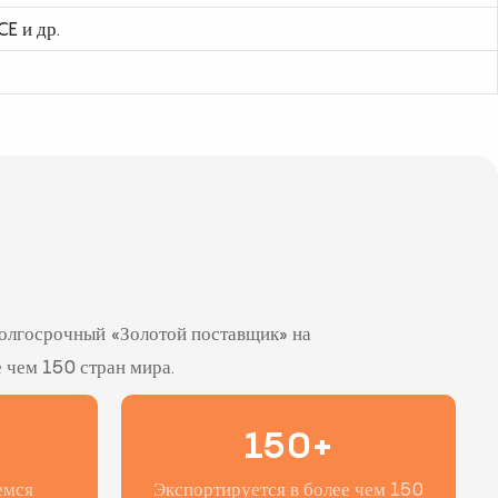
CE и др.
 долгосрочный «Золотой поставщик» на
е чем 150 стран мира.
150+
емся
Экспортируется в более чем 150