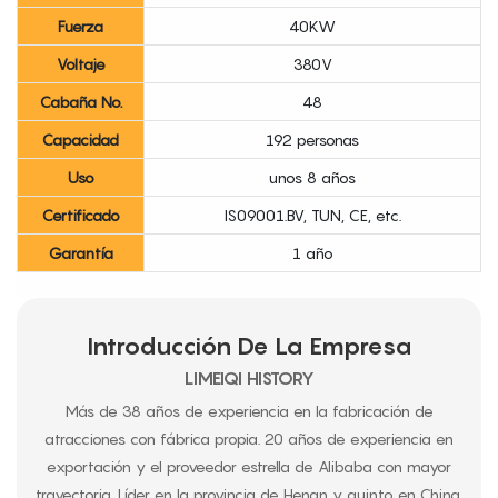
Fuerza
40KW
Voltaje
380V
Cabaña No.
48
Capacidad
192 personas
Uso
unos 8 años
Certificado
IS09001.BV, TUN, CE, etc.
Garantía
1 año
Introducción De La Empresa
LIMEIQI HISTORY
Más de 38 años de experiencia en la fabricación de
atracciones con fábrica propia. 20 años de experiencia en
exportación y el proveedor estrella de Alibaba con mayor
trayectoria. Líder en la provincia de Henan y quinto en China.