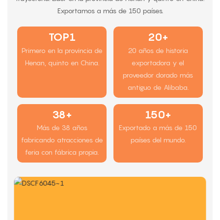
Exportamos a más de 150 países.
TOP1
20+
Primero en la provincia de
20 años de historia
Henan, quinto en China.
exportadora y el
proveedor dorado más
antiguo de Alibaba.
38+
150+
Más de 38 años
Exportado a más de 150
fabricando atracciones de
países del mundo.
feria con fábrica propia.