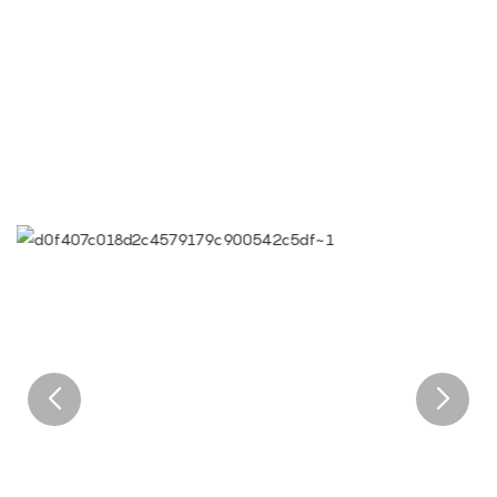
● Objetivo de Limeigi: La calidad es la cultura de Limeigi.
● La calidad es el primer objetivo, las demandas del cliente
son las más altas.
● Lema de Limeiqi: Gracias a nuestro profesionalismo, somos
excepcionales.
● Visión corporativa de Limeiqi: Llevar felicidad a todos los
rincones del mundo.