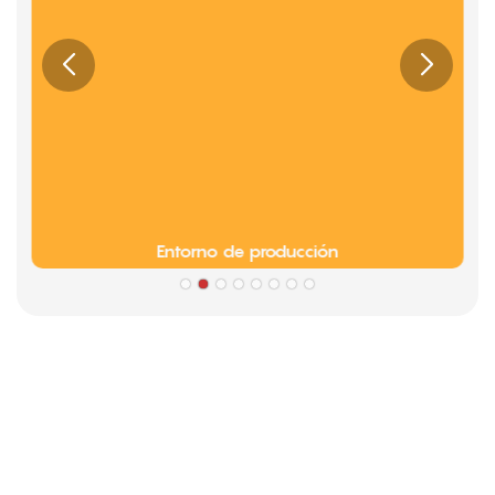
Entorno de producción
Fogonadura
Información sobre la cultura de la empresa Limeigi
● Limeiqi = LMQ = AMOR + MAGIA + CALIDAD = Equipo de
amor + Paseos mágicos + Eficiencia de calidad