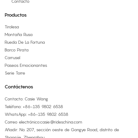
Contacto
Productos
Tirolesa
Montaña Rusa
Rueda De La Fortuna
Barco Pirata
Carrusel
Paseos Emocionantes
Serie Torre
Contáctenos
Contacto: Casie Wang
Teléfono: +
86-135 9802 6538
WhatsApp: +
86-135 9802 6538
Correo electrónico:
casie@rideschina.com
Añadir: No. 207, sección oeste de Gongye Road, distrito de
Shangjie, Zhengzhou