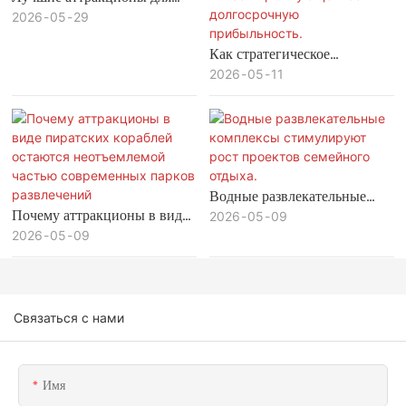
семейного отдыха с детьми в
2026
05
29
тематических парках
Как стратегическое
планирование парков
2026
05
11
развлечений максимизирует
инвестиционную ценность и
долгосрочную
прибыльность.
Водные развлекательные
Почему аттракционы в виде
комплексы стимулируют
2026
05
09
пиратских кораблей
2026
05
09
рост проектов семейного
остаются неотъемлемой
отдыха.
частью современных парков
развлечений
Связаться с нами
Имя