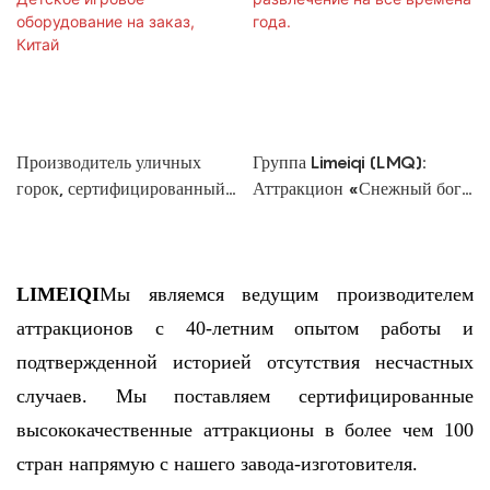
Производитель уличных
Группа Limeiqi (LMQ):
горок, сертифицированный
Аттракцион «Снежный бог
по стандартам CE и ISO |
богатства» — праздничное
Детское игровое
развлечение на все времена
оборудование на заказ,
года.
Китай
LIMEIQI
Мы являемся ведущим производителем
аттракционов с 40-летним опытом работы и
подтвержденной историей отсутствия несчастных
случаев. Мы поставляем сертифицированные
высококачественные аттракционы в более чем 100
стран напрямую с нашего завода-изготовителя.