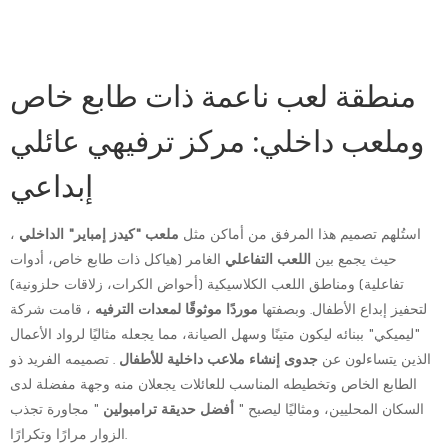
منطقة لعب ناعمة ذات طابع خاص
وملعب داخلي: مركز ترفيهي عائلي
إبداعي
استُلهم تصميم هذا المرفق من أماكن مثل
ملعب "كيدز إمباير" الداخلي
،
حيث يجمع بين
اللعب التفاعلي
الغامر (هياكل ذات طابع خاص، أدوات
تفاعلية) ومناطق اللعب الكلاسيكية (أحواض الكرات، زلاقات حلزونية)
لتحفيز إبداع الأطفال. وبصفتها
موردًا موثوقًا لمعدات الترفيه
، قامت شركة
"ليميكي" ببنائه ليكون متينًا وسهل الصيانة، مما يجعله مثاليًا لرواد الأعمال
الذين يتساءلون عن
جدوى إنشاء ملاعب داخلية للأطفال
. تصميمه الفريد ذو
الطابع الخاص وتخطيطه المناسب للعائلات يجعلان منه وجهة مفضلة لدى
السكان المحليين، ومثاليًا ليصبح "
أفضل حديقة ترامبولين
" مجاورة تجذب
الزوار مرارًا وتكرارًا.