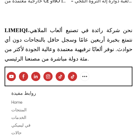
لعبة دوارة إله الثروة الثلجي -
خارجية معتمدة من CE وISO |
متعة احتفالية لجميع الفصول
معدات ملاعب أطفال مخصصة
من الصين
نحن شركة رائدة في تصنيع ألعاب الملاهي،
LIMEIQI
نتمتع بخبرة أربعين عامًا وسجل حافل بالنجاحات دون أي
حوادث. نوفر ألعابًا ترفيهية معتمدة وعالية الجودة لأكثر من
مئة دولة مباشرة من مصنعنا الرئيسي.
روابط مفيدة
Home
المنتجات
الخدمات
في ليميكي
حالات