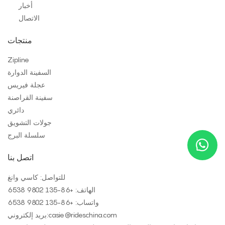
أخبار
الاتصال
منتجات
Zipline
السفينة الدوارة
عجلة فيريس
سفينة القراصنة
دائري
جولات التشويق
سلسلة البرج
اتصل بنا
للتواصل: كاسي وانغ
الهاتف: +
86-135 9802 6538
واتساب: +
86-135 9802 6538
casie@rideschina.com
بريد إلكتروني: