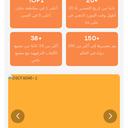
TOP1
20+
20 عاما من تاريخ التصدير &
أعلى 1 في مقاطعة خنان،
أطول وقت المورد الذهبي في
أعلى 5 في الصين.
علي بابا.
38+
150+
يتم تصديرها إلى أكثر من 150
أكثر من 38 عامًا من تصنيع
دولة في العالم.
الألعاب الترفيهية مع مصنع
خاص.