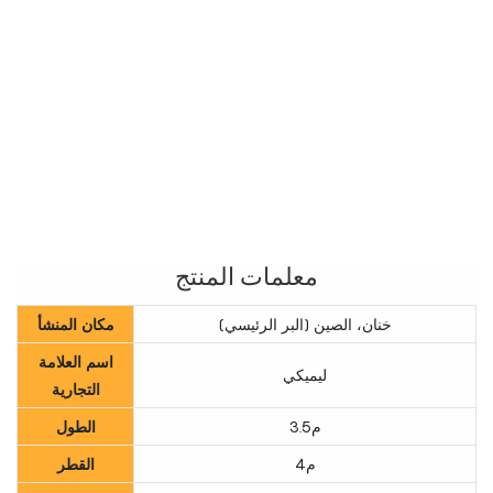
معلمات المنتج
خنان، الصين (البر الرئيسي)
مكان المنشأ
اسم العلامة
ليميكي
التجارية
م3.5
الطول
م4
القطر