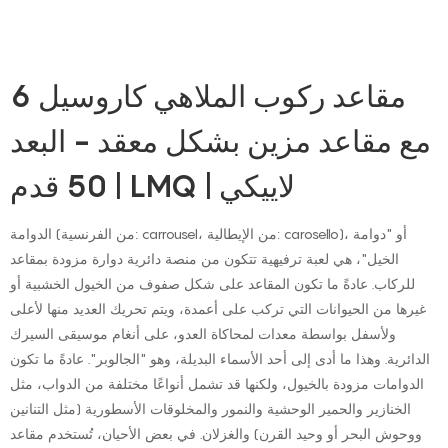
6 مقاعد ركوب الملاهي كاروسيل
مع مقاعد مزين بشكل معقد - البعد
50 قدم | LMQ | لاييكي
الدوامة (من الفرنسية: carrousel، من الإيطالية: carosello)، أو "دوامة
الخيل"، هي لعبة ترفيهية تتكون من منصة دائرية دوارة مزودة بمقاعد
للركاب. عادةً ما تكون المقاعد على شكل صفوف من الخيول الخشبية أو
غيرها من الحيوانات التي تركب على أعمدة، ويتم تحريك العديد منها لأعلى
ولأسفل بواسطة معدات لمحاكاة العدو، على أنغام موسيقى السيرك
الدائرية. وهذا ما أدى إلى أحد الأسماء البديلة، وهو "الجالوبر". عادةً ما تكون
الدوامات مزودة بالخيول، ولكنها قد تشمل أنواعًا مختلفة من الدواب، مثل
الخنازير والحمير الوحشية والنمور والمخلوقات الأسطورية (مثل التنانين
ووحوش البحر أو وحيد القرن) والغزلان. في بعض الأحيان، تُستخدم مقاعد