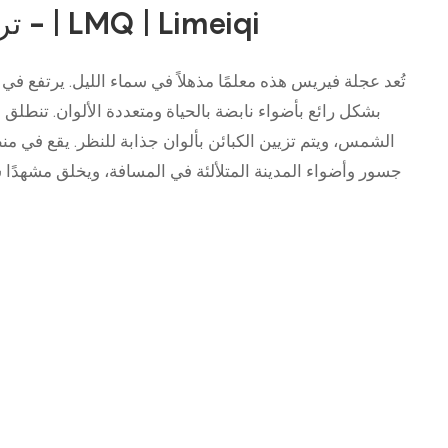
- ترفيهٌ حضريٌّ حالمٌ | LMQ | Limeiqi
تُعد عجلة فيريس هذه معلمًا مذهلاً في سماء الليل. يرتفع في 
بشكل رائع بأضواء نابضة بالحياة ومتعددة الألوان. تنطلق
الشمس، ويتم تزيين الكبائن بألوان جذابة للنظر. يقع في منط
جسور وأضواء المدينة المتلألئة في المسافة، ويخلق مشهدًا س
الترفيه وجمال ال