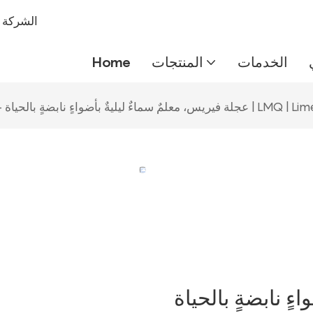
شركة IMEIQI
الخدمات
المنتجات
Home
 سماءٌ ليليةٌ بأضواءٍ نابضةٍ بالحياة - ترفيهٌ حضريٌّ حالمٌ | LMQ | Limeiqi
ءٍ نابضةٍ بالحياة