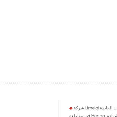
شركة Limeiqi هي الشركة الوحيدة التي حصلت على 9 تراخيص لتصنيع المعدات الخاصة
◆