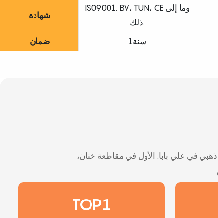
IS09001. BV، TUN، CE وما إلى
شهادة
ذلك.
سنة1
ضمان
 تاريخ التصدير & أطول فترة مورد ذهبي في علي بابا. الأول في مقاطعة خنان،
TOP1