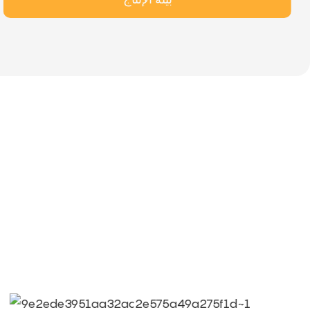
● Limeiqi = LMQ = الحب + السحر + الجودة = فريق الحب + جولات سحرية + كفاءة الجودة
● هدف ليميجي: الجودة هي ثقافة ليميجي.
● الجودة هي الهدف الأول، ومطالب العملاء هي أعلى المطالب.
● شعار Limeiqi: بسبب الاحترافية، نحن متميزون.
● رؤية شركة Limeiqi: جلب السعادة إلى كل ركن من أركان العالم.