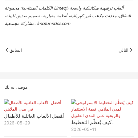
الكلمات المفتاحية: مجموعة Limeqi، ألعاب ترفيهية ميكانيكية واسعة
النطاق، معدات ملاعب غير كهربائية، أنظمة معيارية، تصميم صديق للبيئة،
مشاركة مجتمعية، lmqfunrides.com
التالي
السابق
موصى به لك
أفضل الألعاب العائلية للأطفال
كيف يُعظّم التخطيط
29
05
في مدن الملاهي
2026
11
05
الاستراتيجي لمدن الملاهي قيمة
2026
الاستثمار والربحية على المدى