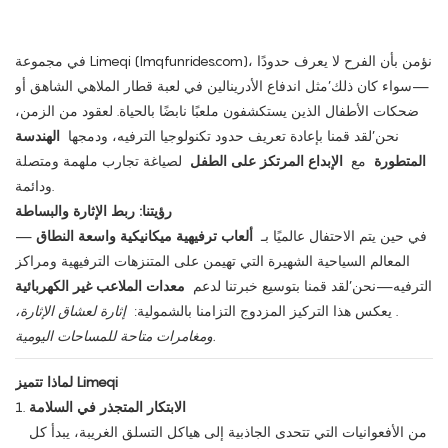
في مجموعة Limeqi (lmqfunrides.com)، نؤمن بأن الفرح لا يعرف حدودًا
—سواء كان ذلك’مثل اندفاع الأدرينالين في لعبة قطار الملاهي الشاهق أو
ضحكات الأطفال الذين يستكشفون ملعبًا نابضًا بالحياة. لعقود من الزمن،
نحن’لقد قمنا بإعادة تعريف حدود تكنولوجيا الترفيه، ودمجها
الهندسة
المتطورة
مع
الإبداع المرتكز على الطفل
لصياغة تجارب ملهمة ومتصلة
ودائمة.
رؤيتنا: ربط الإثارة والبساطة
في حين يتم الاحتفال عالميًا بـ
ألعاب ترفيهية ميكانيكية واسعة النطاق
—
المعالم السياحية الشهيرة التي تهيمن على المتنزهات الترفيهية ومراكز
الترفيه—نحن’لقد قمنا بتوسيع خبرتنا لدعم
معدات الملاعب غير الكهربائية
. يعكس هذا التركيز المزدوج التزامنا بالشمولية:
إثارة لعشاق الإثارة،
ومغامرات متاحة للمساحات اليومية.
لماذا تتميز Limeqi
الابتكار المتجذر في السلامة
من الأفعوانيات التي تتحدى الجاذبية إلى هياكل التسلق الغريبة، يبدأ كل