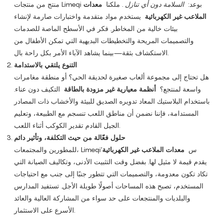
منتج من منتجات Limeqi بوعد:
السلامة دون أي تنازل
. ملكنا
معدات
الملاعب غير الكهربائية
يستخدم مواد متقدمة واختبارات صارمة لإنشاء
بيئات خالية من المخاطر. فكر في الأسطح الماصة للصدمات
والتصميمات المريحة والتخطيطات البديهية التي تمكن الأطفال من
الاستكشاف بثقة—بينما يشاهد الآباء الأمر بكل راحة بال.
التنوع يلتقي بالاستدامة
هل تحتاج إلى مجموعة ألعاب صغيرة لحديقة الحي؟ أو منطقة مغامرات
واسعة لمنتجع؟
أنظمة معيارية غير مزودة بالطاقة
التكيف دون عناء.
باستخدام البلاستيك المعاد تدويره الصديق للبيئة والأخشاب ذات المصادر
المستدامة، فإننا نضمن أن مناطق اللعب تنسجم مع الطبيعة، وتعليم
الجيل القادم تقدير الكوكب أثناء اللعب.
حلول فعّالة من حيث التكلفة، وتأثير دائم
للمطورين والمجتمعات، Limeqi’س
معدات الملاعب غير الكهربائية
يقدم قيمة لا مثيل لها. بفضل وقت التثبيت الأدنى، وتكاليف الصيانة التي
تكاد تكون معدومة، والتصميمات التي تتطور جنبًا إلى جنب مع احتياجات
المستخدم، تصبح هذه المساحات أصولًا طويلة الأجل. تستفيد المدارس
والبلديات والمنتجعات على حد سواء من المشاركة العالية والعائد
الأسرع على الاستثمار.