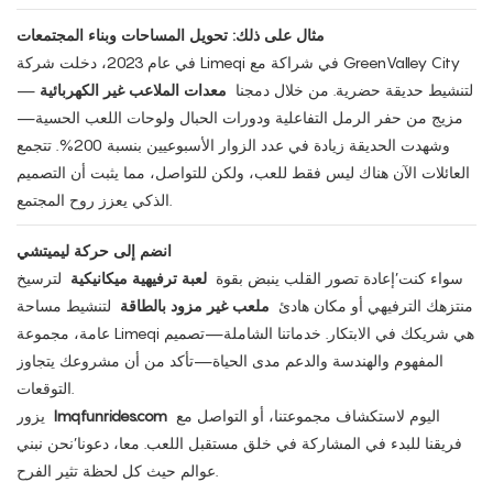
مثال على ذلك: تحويل المساحات وبناء المجتمعات
في عام 2023، دخلت شركة Limeqi في شراكة مع GreenValley City
لتنشيط حديقة حضرية. من خلال دمجنا
معدات الملاعب غير الكهربائية
—
مزيج من حفر الرمل التفاعلية ودورات الحبال ولوحات اللعب الحسية—
وشهدت الحديقة زيادة في عدد الزوار الأسبوعيين بنسبة 200%. تتجمع
العائلات الآن هناك ليس فقط للعب، ولكن للتواصل، مما يثبت أن التصميم
الذكي يعزز روح المجتمع.
انضم إلى حركة ليميتشي
سواء كنت’إعادة تصور القلب ينبض بقوة
لعبة ترفيهية ميكانيكية
لترسيخ
منتزهك الترفيهي أو مكان هادئ
ملعب غير مزود بالطاقة
لتنشيط مساحة
عامة، مجموعة Limeqi هي شريكك في الابتكار. خدماتنا الشاملة—تصميم
المفهوم والهندسة والدعم مدى الحياة—تأكد من أن مشروعك يتجاوز
التوقعات.
اليوم لاستكشاف مجموعتنا، أو التواصل مع
lmqfunrides.com
يزور
فريقنا للبدء في المشاركة في خلق مستقبل اللعب. معا، دعونا’نحن نبني
عوالم حيث كل لحظة تثير الفرح.