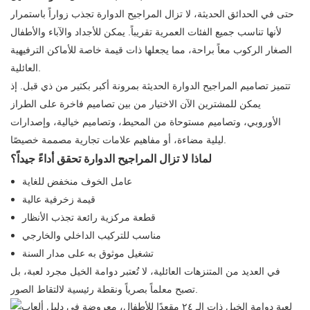
حتى في الحدائق الحديثة، لا تزال المراجيح الدوارة تجذب زواراً باستمرار
لأنها تناسب جميع الفئات العمرية تقريباً. يمكن للأجداد والآباء والأطفال
الصغار الركوب معاً براحة، مما يجعلها ذات قيمة خاصة للأماكن الترفيهية
العائلية.
تتميز تصاميم المراجيح الدوارة الحديثة بمرونة أكبر بكثير من ذي قبل. إذ
يمكن للمشترين الآن الاختيار من بين تصاميم فاخرة على الطراز
الأوروبي، وتصاميم مستوحاة من المحيط، وتصاميم خيالية، وإصدارات
ليلية مضاءة، أو مفاهيم علامات تجارية مصممة خصيصًا.
لماذا لا تزال المراجيح الدوارة تحقق أداءً جيداً؟
عامل الخوف منخفض للغاية
قيمة زخرفية عالية
قطعة مركزية رائعة تجذب الأنظار
مناسب للتركيب الداخلي والخارجي
تشغيل موثوق به على مدار السنة
في العديد من المتنزهات العائلية، لا تُعتبر دوامة الخيل مجرد لعبة، بل
تصبح معلماً بصرياً ونقطة رئيسية لالتقاط الصور.