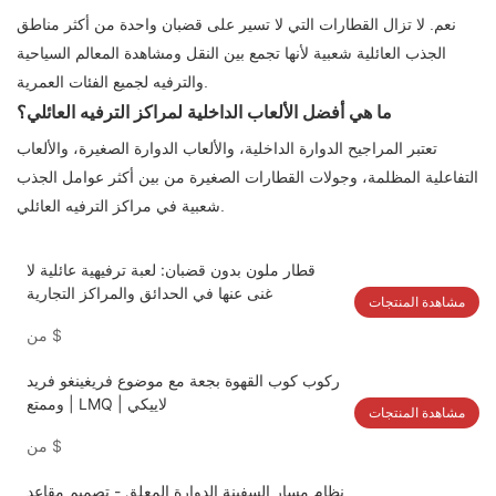
نعم. لا تزال القطارات التي لا تسير على قضبان واحدة من أكثر مناطق
الجذب العائلية شعبية لأنها تجمع بين النقل ومشاهدة المعالم السياحية
والترفيه لجميع الفئات العمرية.
ما هي أفضل الألعاب الداخلية لمراكز الترفيه العائلي؟
تعتبر المراجيح الدوارة الداخلية، والألعاب الدوارة الصغيرة، والألعاب
التفاعلية المظلمة، وجولات القطارات الصغيرة من بين أكثر عوامل الجذب
شعبية في مراكز الترفيه العائلي.
قطار ملون بدون قضبان: لعبة ترفيهية عائلية لا
غنى عنها في الحدائق والمراكز التجارية
مشاهدة المنتجات
$
من
ركوب كوب القهوة بجعة مع موضوع فريغينغو فريد
وممتع | LMQ | لاييكي
مشاهدة المنتجات
$
من
نظام مسار السفينة الدوارة المعلق - تصميم مقاعد