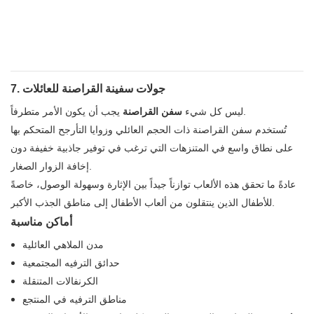
7. جولات سفينة القراصنة للعائلات
يجب أن يكون الأمر متطرفاً.
ليس كل شيء
سفن القراصنة
تُستخدم سفن القراصنة ذات الحجم العائلي وزوايا التأرجح المتحكم بها
على نطاق واسع في المتنزهات التي ترغب في توفير جاذبية خفيفة دون
إخافة الزوار الصغار.
عادةً ما تحقق هذه الألعاب توازناً جيداً بين الإثارة وسهولة الوصول، خاصةً
للأطفال الذين ينتقلون من ألعاب الأطفال إلى مناطق الجذب الأكبر.
أماكن مناسبة
مدن الملاهي العائلية
حدائق الترفيه المجتمعية
الكرنفالات المتنقلة
مناطق الترفيه في المنتجع