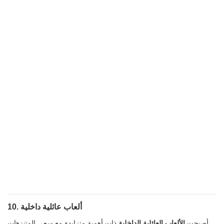
10. ألعاب عائلية داخلية
أصبحت
الألعاب العائلية الداخلية
ذات أهمية متزايدة مع سعي المتنزهات