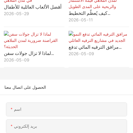
أفضل الألعاب العائلية للأطفال
كيف يُعظّم التخطيط
29
05
في مدن الملاهي
2026
11
05
الاستراتيجي لمدن الملاهي قيمة
2026
الاستثمار والربحية على المدى
الطويل
مرافق الترفيه المائي تدفع
لماذا لا تزال جولات سفن
09
05
النمو الجديد في مشاريع الترفيه
2026
09
05
القراصنة ضرورية لمدن
2026
العائلي
الملاهي الحديثة؟
الحصول على اتصال معنا
اسم
بريد إلكتروني