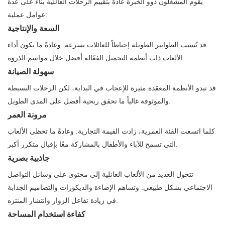
يقوم المشغلون ذوو الخبرة عادةً بتقييم الرحلات العائلية بناءً على عدة
عوامل عملية:
السعة والإنتاجية
قد تُسبب الطوابير الطويلة إحباطاً للعائلات بسرعة. وعادةً ما يكون أداء
الألعاب ذات أنظمة التحميل الفعّالة أفضل خلال مواسم الذروة.
سهولة الصيانة
قد تبدو الأنظمة المعقدة مثيرة للإعجاب في البداية، لكن الرحلات البسيطة
والموثوقة غالباً ما تحقق ربحية أفضل على المدى الطويل.
مرونة العمر
كلما اتسعت الفئة العمرية، زادت القيمة التجارية. وعادةً ما تحظى الألعاب
التي تسمح للآباء والأطفال بالمشاركة معًا بإقبال متكرر أكبر.
جاذبية بصرية
تتحول العديد من الألعاب العائلية إلى محتوى على وسائل التواصل
الاجتماعي بشكل طبيعي. وتساهم الإضاءة والديكورات والتصاميم الجذابة
في زيادة تفاعل الزوار وانتشار المنتزه.
كفاءة استخدام المساحة