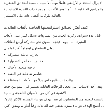
لا يزال استخدام الأراضي عاملاً مهماً، لا سيما بالنسبة للحدائق الحضرية
والمرافق الداخلية. غالباً ما توفر الألعاب المدمجة ذات القدرة الاستيعابية
العالية للركاب أفضل عائد على الاستثمار.
كيف تُغيّر الحدائق استراتيجيتها الخاصة بألعاب العائلات
قبل عدة سنوات، ركزت العديد من المتنزهات بشكل كبير على الألعاب
المثيرة. أما اليوم، فيتجه السوق نحو مشاركة أوسع للعائلات.
يولي المشغلون اهتماماً أكبر لما يلي:
تجارب عائلية مشتركة
انخفاض المخاطر التشغيلية
ترفيه متعدد الأجيال
عناصر تفاعلية في اللعبة
بيئات ذات طابع خاص بدلاً من الألعاب المستقلة
وهذا أحد الأسباب التي تجعل الرحلات العائلية تستمر في النمو من حيث
الأهمية في كل من الأسواق الناضجة والنامية.
بالنسبة للعديد من المشغلين، لم يعد الهدف هو بناء المنتزه "الأكثر إثارة".
بل أصبح الهدف هو بناء منتزه تقضي فيه العائلات وقتاً أطول، وتنفق أكثر،