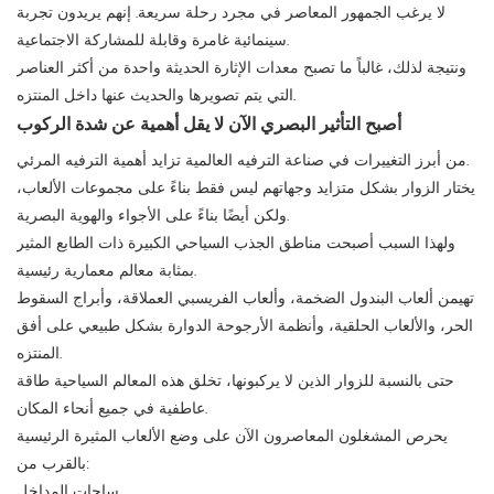
لا يرغب الجمهور المعاصر في مجرد رحلة سريعة. إنهم يريدون تجربة
سينمائية غامرة وقابلة للمشاركة الاجتماعية.
ونتيجة لذلك، غالباً ما تصبح معدات الإثارة الحديثة واحدة من أكثر العناصر
التي يتم تصويرها والحديث عنها داخل المنتزه.
أصبح التأثير البصري الآن لا يقل أهمية عن شدة الركوب
من أبرز التغييرات في صناعة الترفيه العالمية تزايد أهمية الترفيه المرئي.
يختار الزوار بشكل متزايد وجهاتهم ليس فقط بناءً على مجموعات الألعاب،
ولكن أيضًا بناءً على الأجواء والهوية البصرية.
ولهذا السبب أصبحت مناطق الجذب السياحي الكبيرة ذات الطابع المثير
بمثابة معالم معمارية رئيسية.
تهيمن ألعاب البندول الضخمة، وألعاب الفريسبي العملاقة، وأبراج السقوط
الحر، والألعاب الحلقية، وأنظمة الأرجوحة الدوارة بشكل طبيعي على أفق
المنتزه.
حتى بالنسبة للزوار الذين لا يركبونها، تخلق هذه المعالم السياحية طاقة
عاطفية في جميع أنحاء المكان.
يحرص المشغلون المعاصرون الآن على وضع الألعاب المثيرة الرئيسية
بالقرب من:
ساحات المداخل