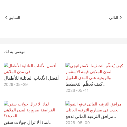
التالي
السابق
موصى به لك
أفضل الألعاب العائلية للأطفال
كيف يُعظّم التخطيط
29
05
في مدن الملاهي
2026
11
05
الاستراتيجي لمدن الملاهي قيمة
2026
الاستثمار والربحية على المدى
الطويل
مرافق الترفيه المائي تدفع
لماذا لا تزال جولات سفن
09
05
النمو الجديد في مشاريع الترفيه
2026