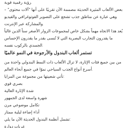
رؤية رقمية قوية.
بعض الألعاب المثيرة الحديثة مصممة الآن تقريبًا على أنها "آلات محتوى" -
وهي عبارة عن مناطق جذب تشجع على التصوير الفوتوغرافي والفيديو
والمشاركة عبر الإنترنت.
يُعد هذا الاتجاه مهماً بشكل خاص لمجموعات الزوار الأصغر سناً الذين غالباً
ما يقدرون التجارب البصرية التي لا تُنسى بقدر ما يقدرون الإحساس
الجسدي بالركوب نفسه.
تستمر ألعاب البندول والأرجوحة في النمو عالميًا
من بين جميع فئات الإثارة، لا تزال الألعاب ذات النمط البندولي واحدة من
أسرع أنواع الجذب السياحي نموًا في جميع أنحاء العالم.
تأتي شعبيتها من مجموعة من المزايا:
بصري قوي
شدة الإثارة العالية
شهرة واسعة لدى الجمهور
تكامل موضوعي مرن
أداء إضاءة ليلية ممتاز
تشمل أنظمة البندول الحديثة الآن ما يلي:
عربات دوارة