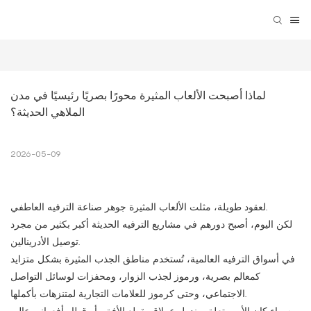
لماذا أصبحت الألعاب المثيرة محورًا بصريًا رئيسيًا في مدن 
الملاهي الحديثة؟
2026-05-09
لعقود طويلة، مثلت الألعاب المثيرة جوهر صناعة الترفيه العاطفي.
لكن اليوم، أصبح دورهم في مشاريع الترفيه الحديثة أكبر بكثير من مجرد
توصيل الأدرينالين.
في أسواق الترفيه العالمية، تُستخدم مناطق الجذب المثيرة بشكل متزايد
كمعالم بصرية، ورموز لجذب الزوار، ومحفزات لوسائل التواصل
الاجتماعي، وحتى كرموز للعلامات التجارية لمتنزهات بأكملها.
سواء كان الأمر يتعلق ببندول عملاق يقطع الأفق، أو قطار أفعواني عالي