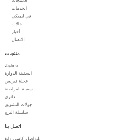
المنتجات
الخدمات
في ليميكي
حالات
أخبار
الاتصال
منتجات
Zipline
السفينة الدوارة
عجلة فيريس
سفينة القراصنة
دائري
جولات التشويق
سلسلة البرج
اتصل بنا
للتواصل: كاسي وانغ