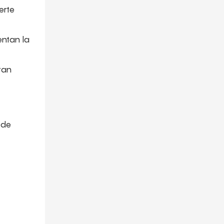
erte
ntan la
ran
 de