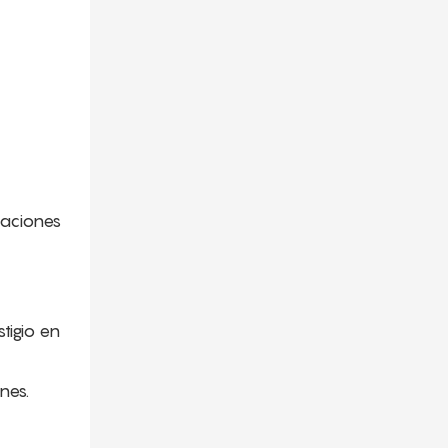
raciones
tigio en
nes.