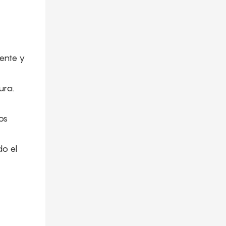
iente y
ura.
os
do el