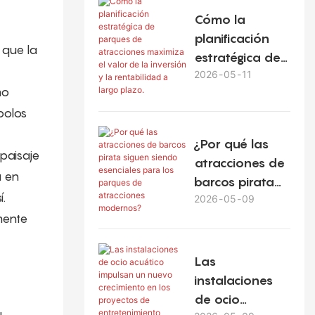
Cómo la
planificación
 que la
estratégica de
2026
05
11
parques de
mo
atracciones
bolos
maximiza el
valor de la
¿Por qué las
inversión y la
paisaje
atracciones de
rentabilidad a
a en
barcos pirata
largo plazo.
í.
2026
05
09
siguen siendo
mente
esenciales para
los parques de
atracciones
Las
modernos?
instalaciones
de ocio