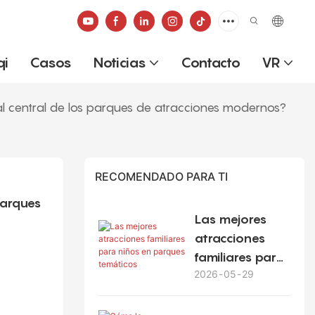
qi
Casos
Noticias
Contacto
VR
al central de los parques de atracciones modernos?
RECOMENDADO PARA TI
arques 
Las mejores
atracciones
familiares para
2026
05
29
niños en
parques
temáticos