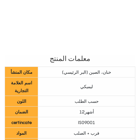
معلمات المنتج
خنان، الصين (البر الرئيسي)
مكان المنشأ
اسم العلامة
ليميكي
التجارية
حسب الطلب
اللون
أشهر12
الضمان
certincate
IS09001
فرب + الصلب
المواد