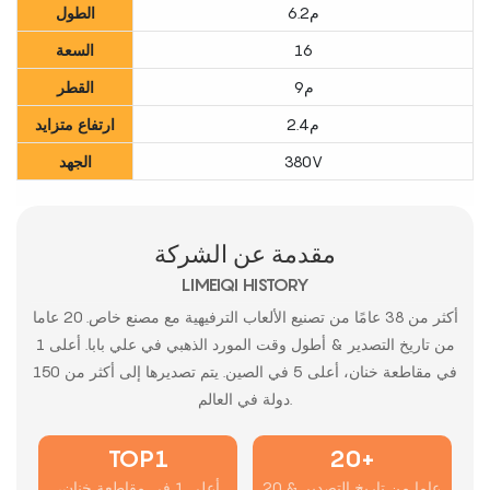
م6.2
الطول
16
السعة
م9
القطر
م2.4
ارتفاع متزايد
380V
الجهد
مقدمة عن الشركة
LIMEIQI HISTORY
أكثر من 38 عامًا من تصنيع الألعاب الترفيهية مع مصنع خاص. 20 عاما
من تاريخ التصدير & أطول وقت المورد الذهبي في علي بابا. أعلى 1
في مقاطعة خنان، أعلى 5 في الصين. يتم تصديرها إلى أكثر من 150
دولة في العالم.
TOP1
20+
20 عاما من تاريخ التصدير &
أعلى 1 في مقاطعة خنان،