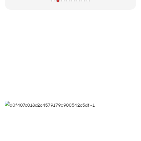
الشركاء
معلومات ثقافة شركة Limeigi
● limeiqi = lmq = love + magic + Quality = Love Team + Magic
Rides + Quality Civent
● Limeigi AIM: الجودة هي ثقافة Limeigi.
● الجودة هي الهدف الأول ، مطالب العملاء هو أعلى الطلب.
● شعار لايمكي: بسبب المهنية ، نحن رائعون.
● رؤية شركة Limeiqi: جلب السعادة إلى كل ركن من أركان العالم.