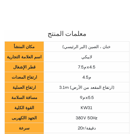
معلمات المنتج
خنان ، الصين (البر الرئيسي)
مكان المنشأ
لاييكي
اسم العلامة التجارية
م7.5x4.5
قطر الإشغال
م4.5
ارتفاع المعدات
3.1m (ارتفاع المقعد من الأرض)
ارتفاع العملية
م9x5.5
مسافة السلامة
KW31
القوة الكلية
380V 50Hz
الجهد االكهربى
20r/دقيقة
سرعة