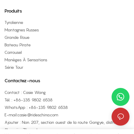
Produits
Tyrolienne
Montagnes Russes
Grande Roue
Bateau Pirate
Carrousel
Manèges À Sensations
Série Tour
Contactez-nous
Contact : Casie Wang
Tél. : +
86-135 9802 6538
WhatsApp : +
86-135 9802 6538
E-mail:
casie@rideschina.com
Ajouter : Non. 207, section ouest de la route Gongye, district de
Shangjie, Zhengzhou