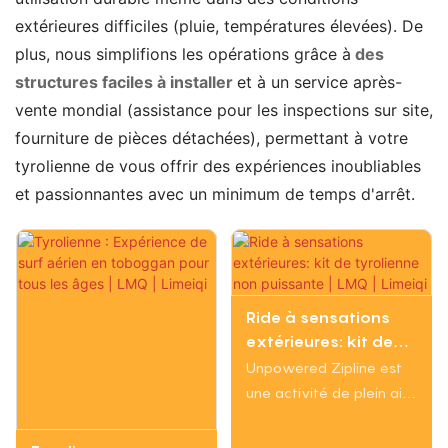
extérieures difficiles (pluie, températures élevées). De
plus, nous simplifions les opérations grâce à
des
structures faciles à installer
et à un service après-
vente mondial (assistance pour les inspections sur site,
fourniture de pièces détachées), permettant à votre
tyrolienne de vous offrir des expériences inoubliables
et passionnantes avec un minimum de temps d'arrêt.
Ride à sensations
extérieures: kit de
tyrolienne non
Unpowered Zipline est
puissante | LMQ |
une activité de plein air
Limeiqi
exaltante où les
participants glissent le