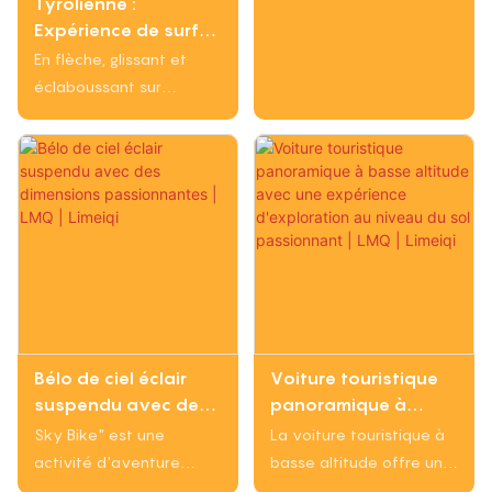
Tyrolienne :
long d'un câble
Expérience de surf
suspendu sans utiliser de
aérien en toboggan
En flèche, glissant et
moteur. Il offre une
pour tous les âges |
éclaboussant sur
façon passionnante de
LMQ | Limeiqi
Skysurf - la diapositive
découvrir la nature et ne
aérienne en acier
nécessite que de la
inoxydable qui permet
gravité et de l'élan pour
aux coureurs de tous
propulser les coureurs
âges de «surfer» à l'air
dans les airs.
avec des harnais de
sécurité intégrés, livrés
et installés dans le
monde entier par des
équipements
Bélo de ciel éclair
Voiture touristique
d'amusement limeiqi
suspendu avec des
panoramique à
dimensions
basse altitude avec
Sky Bike" est une
La voiture touristique à
passionnantes |
une expérience
activité d'aventure
basse altitude offre une
LMQ | Limeiqi
d'exploration au
exaltante où les
expérience unique et