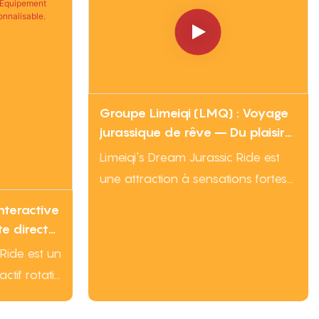
Groupe Limeiqi (LMQ) : Voyage
jurassique de rêve – Du plaisir
mythique pour les amateurs
Limeiqi's Dream Jurassic Ride est
d'aventure
une attraction à sensations fortes
sur le thème des dinosaures, alliant
nteractive
charme préhistorique et
te directe
mouvements ludiques. Articulée
 Ride est un
autour d'une figurine de dragon
parcs à
tif rotatif
(ou de dinosaure) détaillée, elle
quatique
propose des sièges passagers
 d'eau et