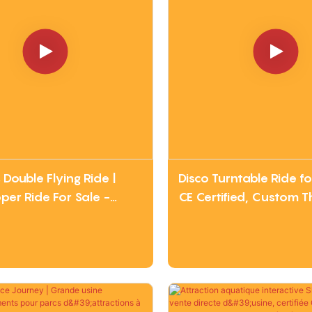
gratuit dès aujourd’hui !
 Double Flying Ride |
Disco Turntable Ride f
per Ride For Sale -
CE Certified, Custom 
Factory Direct