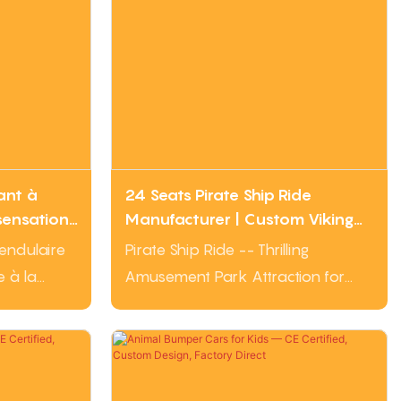
ant à
24 Seats Pirate Ship Ride
sensations
Manufacturer | Custom Viking
Ship Ride for Sale
endulaire
Pirate Ship Ride -- Thrilling
e à la
Amusement Park Attraction for
s,
Global Buyers .Introducing our
certifié
high-capacity 24 Seats Pirate Ship
11 kW. Prix
Ride -- a pendulum-type thrill ride
un devis
that delivers the ultimate swinging