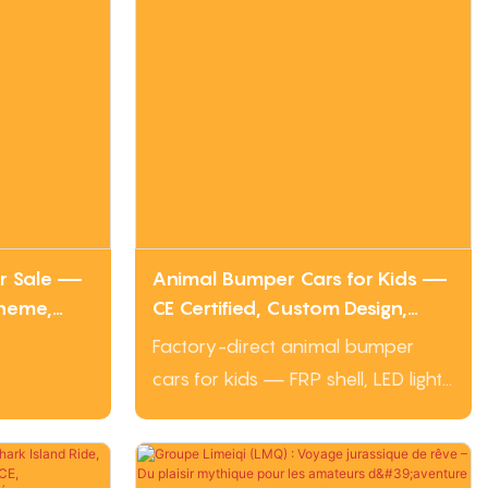
sensation to amusement parks,
theme parks, and carnival events
worldwide.
or Sale —
Animal Bumper Cars for Kids —
Theme,
CE Certified, Custom Design,
Factory Direct
Factory-direct animal bumper
cars for kids — FRP shell, LED lights,
CE & ISO certified. Custom theme &
color available. Wholesale price,
MOQ 1 unit. Get quote in 24h.