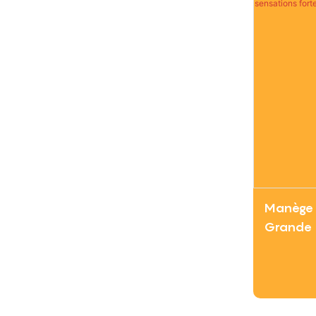
Manège 
Grande 
pour par
sensatio