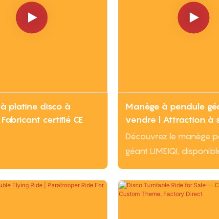
 platine disco à
Manège à pendule gé
Fabricant certifié CE
vendre | Attraction à 
fortes | LIMEIQI
Découvrez le manège p
géant LIMEIQI, disponibl
vente : 16 à 40 passager
oscillation de 15 à 30 m, 
ISO 9001, puissance de 
direct usine. Demandez 