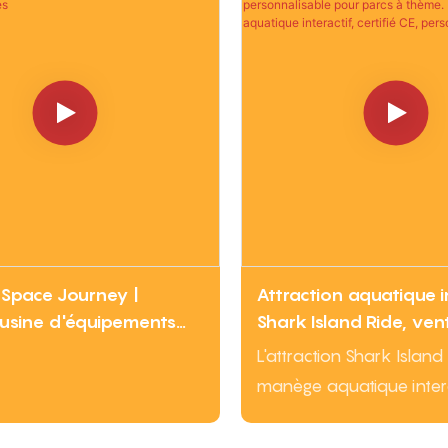
Space Journey |
Attraction aquatique i
usine d'équipements
Shark Island Ride, ven
cs d'attractions à
d'usine, certifiée CE,
L'attraction Shark Island
ns fortes
personnalisable pour 
manège aquatique interac
thème. Équipement a
sur le thème de l'océan.
interactif, certifié CE,
Combinant rotation, jets