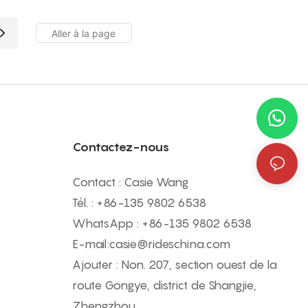
colorés en forme de dragon et des
ssins
mouvements dynamiques de
tous les
rotation et de balancement qui
ccent sur
plongent les visiteurs dans une
ne sécurité
véritable aventure jurassique.
 facile et
tion.
pour les
Contactez-nous
s
Contact : Casie Wang
e tourisme
Tél. : +
86-135 9802 6538
eux
WhatsApp : +
86-135 9802 6538
e une
E-mail:
casie@rideschina.com
s parcs
Ajouter : Non. 207, section ouest de la
 taille,
route Gongye, district de Shangjie,
le trafic et
Zhengzhou