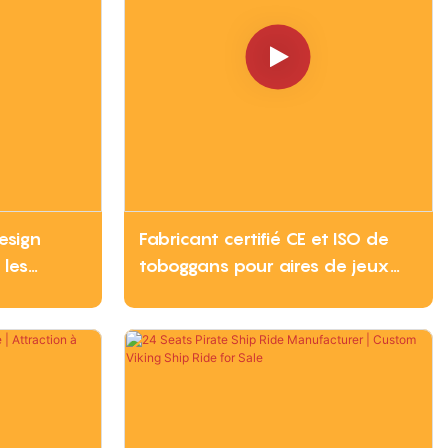
esign
Fabricant certifié CE et ISO de
 les
toboggans pour aires de jeux
x
extérieures | Équipements de
jeux pour enfants sur mesure
(Chine)