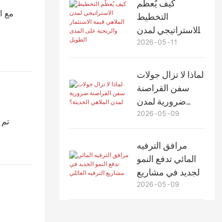
كيف يُعظّم
مع ا
التخطيط
الاستراتيجي لمدن
2026
05
11
الملاهي قيمة
الاستثمار والربحية
على المدى الطويل
لماذا لا تزال جولات
سفن القراصنة
ضرورية لمدن
2026
05
09
الملاهي الحديثة؟
تم 
مرافق الترفيه
المائي تدفع النمو
الجديد في مشاريع
2026
05
09
الترفيه العائلي