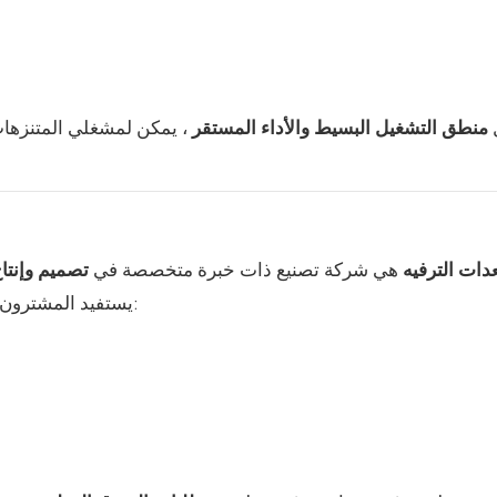
منطق التشغيل البسيط والأداء المستقر
، يمكن لمشغلي المتنزهات
LiMeiQi لمعدات الترفيه
هي شركة تصنيع ذات خبرة متخصصة في
تصميم وإنتاج
باختيار لعبة ركوب الكنغر القافز من شركة LiMeiQi، يستفيد المشترون مما يلي: