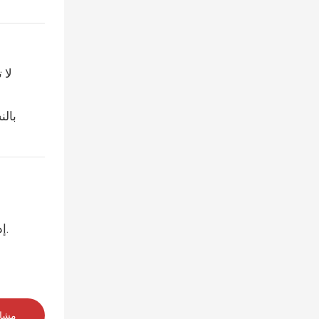
لا 
بالن
إذا كنت تخطط لتوسيع أو ترقية مدينة الملاهي الخاصة بك بلعبة عائلية موثوقة وجذابة، فإن لعبة الكنغر القافز تستحق دراسة جادة.
مشاه