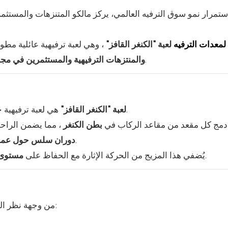
ستمرار نمو سوق الترفيه العالمي، يركز مالكو المتنزهات والمستث
شركة LiMeiQi لمعدات الترفيه
لعبة "الكنغر القافز"
، وهي لعبة ترفيهية عائلية مط
الذين يبحثون عن لعبة جذابة بصريًا وموثوقة تجاريًا.
والمنتزهات الترفيهية والمستثمرين في مجا
هي لعبة ترفيهية حديثة تعتمد على القفز، مستوحاة من الحركة الطبيعية للكنغر.
لعبة "الكنغر القافز"
دمج كل مقعد من مقاعد الركاب في
بطن الكنغر
، مما يضمن الراحة 
، مما يخلق تجربة ركوب ديناميكية ولكنها مضبوطة.
دوران سلس حول عمو
، مما يجعله مناسبًا لجمهور عائلي واسع.
يُضفي هذا المزيج من الحركة الإثارة مع الحفاظ على
مستوى 
العديد من المزايا الواضحة:
من وجهة نظر ال