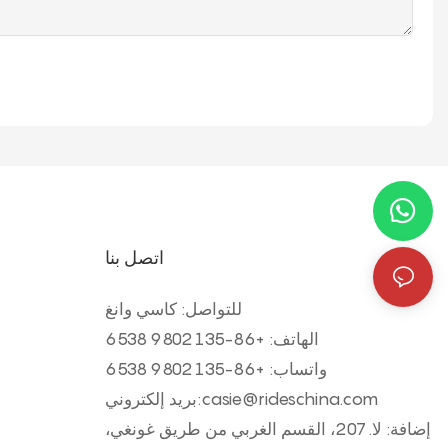
اتصل بنا
للتواصل: كاسي وانغ
الهاتف: +
86-135 9802 6538
واتساب: +
86-135 9802 6538
casie@rideschina.com
بريد إلكتروني:
إضافة: لا. 207، القسم الغربي من طريق غونغي،