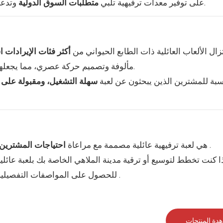
وتدعم تشغيل المتنزهات على المدى الطويل.
تركز شركة LiMeiQi على توفير معدات ترفيهية تلبي
متطلبات السوق الدولية
تزال الألعاب العائلية ذات الطابع الحيواني من
أكثر فئات الإيرادات ا
مألوفة وتصميم حركة عصري، مما يجعلها إضافة مثالية لمدن الملاهي الجديدة والقائمة على حد سواء.
سبة للمشترين الذين يبحثون عن لعبة
سهلة التشغيل، ومقبولة على ن
.
هي لعبة ترفيهية عائلية مصممة مع مراعاة
احتياجات المشترين و
.
للحصول على المواصفات التفصيلية 
دة المنتجات