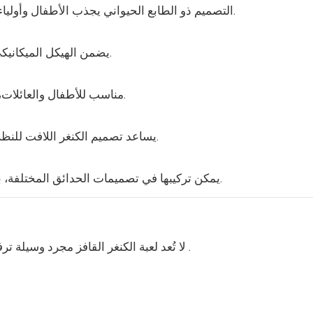
التصميم ذو الطابع الحيواني يجذب الأطفال وأولياء أمورهم على حد سواء، مما يزيد من إقبالهم على الألعاب.
يضمن الهيكل الميكانيكي المُحسَّن التشغيل اليومي الموثوق وتقليل وقت التوقف.
مناسب للأطفال والعائلات، مما يساعد على زيادة الاستفادة من الركوب طوال اليوم.
يساعد تصميم الكنغر اللافت للنظر الحدائق على جذب الزوار وتعزيز الأجواء العامة للحديقة.
يمكن تركيبها في تصميمات الحدائق المختلفة، بما في ذلك الحدائق الترفيهية الصغيرة والمتوسطة الحجم.
.
لا تُعد لعبة الكنغر القافز مجرد وسيلة 