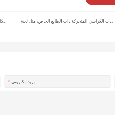
لماذا تكتسب ألعاب الكراسي المتحركة ذات الطابع الخاص، مثل لعبة Angry Birds، شعبية متزايدة في مدن الملاهي العالمية؟
دوامة خيل فاخرة بـ ٢٤ مقعدًا: معلم سياحي خالد أعيد تصميمه للترفيه العصري
بريد إلكتروني