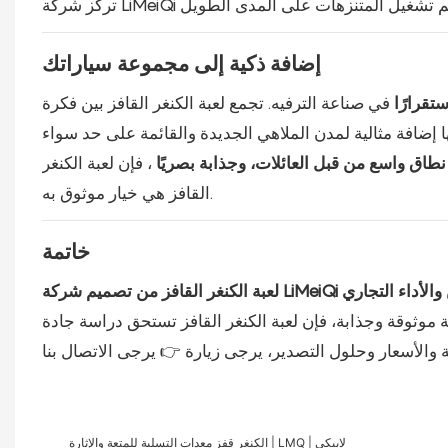
إضافة ذكية إلى مجموعة سياراتك
ستقرارًا
في صناعة الترفيه. تجمع لعبة الكنغر القافز بين فكرة
طاق واسع من قبل العائلات، وجذابة بصريًا
، فإن لعبة الكنغر
القافز هي خيار موثوق به.
خاتمة
الأداء التجاري
لعبة الكنغر القافز من تصميم شركة LiMeiQi
والأسعار وحلول التصدير، يرجى زيارة 👉 يرجى
الاتصال بنا
الكنغر قفز معدات التسلية للمتعة والإثارة | LMQ | لاييكي