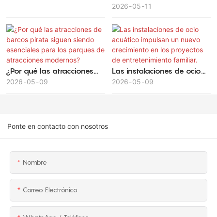
estratégica de parques de
2026
05
11
atracciones maximiza el
valor de la inversión y la
rentabilidad a largo plazo.
¿Por qué las atracciones
Las instalaciones de ocio
de barcos pirata siguen
2026
05
09
acuático impulsan un
2026
05
09
siendo esenciales para los
nuevo crecimiento en los
parques de atracciones
proyectos de
modernos?
entretenimiento familiar.
Ponte en contacto con nosotros
Nombre
Correo Electrónico