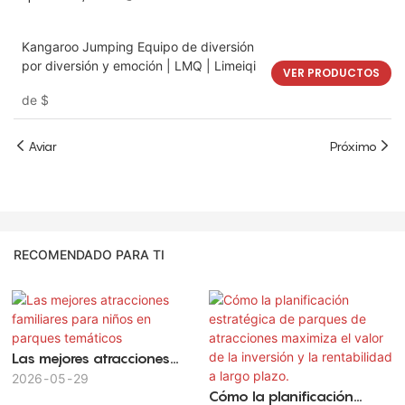
Kangaroo Jumping Equipo de diversión
por diversión y emoción | LMQ | Limeiqi
VER PRODUCTOS
de
$
Aviar
Próximo
RECOMENDADO PARA TI
Las mejores atracciones
familiares para niños en
2026
05
29
Cómo la planificación
parques temáticos