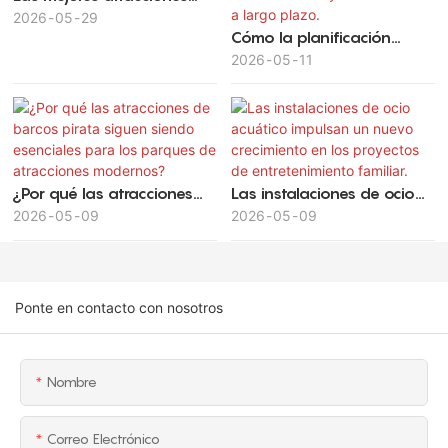
familiares para niños en
2026
05
29
Cómo la planificación
parques temáticos
estratégica de parques de
2026
05
11
atracciones maximiza el
valor de la inversión y la
rentabilidad a largo plazo.
¿Por qué las atracciones
Las instalaciones de ocio
de barcos pirata siguen
2026
05
09
acuático impulsan un
2026
05
09
siendo esenciales para los
nuevo crecimiento en los
parques de atracciones
proyectos de
modernos?
entretenimiento familiar.
Ponte en contacto con nosotros
Nombre
Correo Electrónico