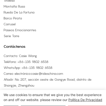
Tirolesa
Montaña Rusa
Rueda De La Fortuna
Barco Pirata
Carrusel
Paseos Emocionantes
Serie Torre
Contáctenos
Contacto: Casie Wang
Teléfono: +
86-135 9802 6538
WhatsApp: +
86-135 9802 6538
Correo electrónico:
casie@rideschina.com
Añadir: No. 207, sección oeste de Gongye Road, distrito de
Shangjie, Zhengzhou
We use cookies to ensure that we give you the best experience
on and off our website. please review our
Política De Privacidad
Copyright © 2026 LMQ | www.lmqrides.com
- Mapa del sitio
|