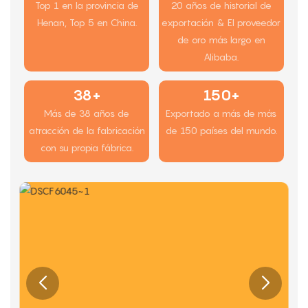
Top 1 en la provincia de
20 años de historial de
Henan, Top 5 en China.
exportación & El proveedor
de oro más largo en
Alibaba.
38+
150+
Más de 38 años de
Exportado a más de más
atracción de la fabricación
de 150 países del mundo.
con su propia fábrica.