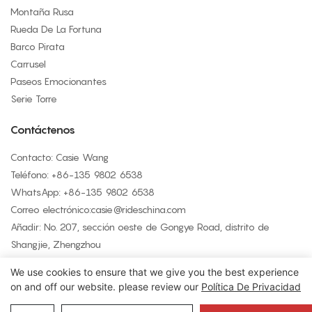
Montaña Rusa
Rueda De La Fortuna
Barco Pirata
Carrusel
Paseos Emocionantes
Serie Torre
Contáctenos
Contacto: Casie Wang
Teléfono: +
86-135 9802 6538
WhatsApp: +
86-135 9802 6538
Correo electrónico:
casie@rideschina.com
Añadir: No. 207, sección oeste de Gongye Road, distrito de
Shangjie, Zhengzhou
We use cookies to ensure that we give you the best experience
on and off our website. please review our
Política De Privacidad
Copyright © 2026 LMQ | www.lmqrides.com
- Mapa del sitio
|
Política de privacidad