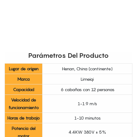
Parámetros Del Producto
Lugar de origen
Henan, China (continente)
Marca
Limeiqi
Capacidad
6 cabañas con 12 personas
Velocidad de
1-1.9 m/s
funcionamiento
Horas de trabajo
1-10 minutos
Potencia del
4.4KW 380V ± 5%
motor