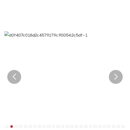
sobresalientes.
● Visión corporativa limeiqi: traiga felicidad a todos los
rincones del mundo.