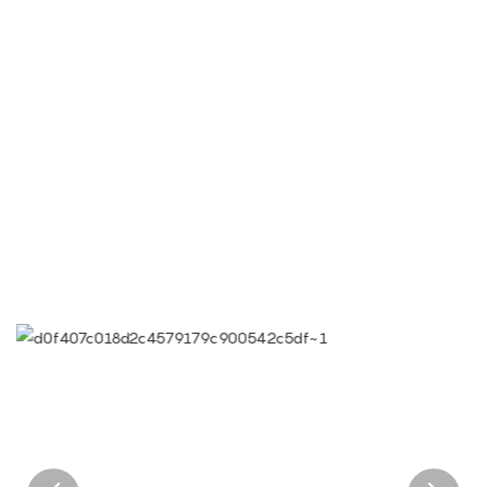
● Limeiqi = LMQ = AMOR + MAGIA + CALIDAD = Equipo de
Amor + Atracciones Mágicas + Eficiencia de Calidad
● Objetivo de Limeigi: La calidad es la cultura de Limeigi.
● La calidad es el primer objetivo, las demandas del cliente
son la máxima prioridad.
● Lema de Limeiqi: Gracias a nuestra profesionalidad,
destacamos.
● Visión corporativa de Limeiqi: Llevar la felicidad a todos los
rincones del mundo.