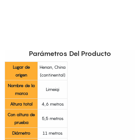
Parámetros Del Producto
Lugar de
Henan, China
origen
(continental)
Nombre de la
Limeiqi
marca
Altura total
4,6 metros
Con altura de
5,5 metros
prueba
Diámetro
11 metros