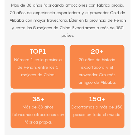
Más de 38 años fabricando atracciones con fábrica propia.
20 años de experiencia exportadora y el proveedor Gold de
Alibaba con mayor trayectoria. Líder en la provincia de Henan
y entre los 5 mejores de China. Exportamos a más de 150
países.
TOP1
20+
Número 1 en la provincia
20 años de historia
de Henan, entre los 5
exportadora y el
mejores de China.
proveedor Oro más
antiguo de Alibaba.
38+
150+
Más de 38 años
Exportamos a más de 150
fabricando atracciones con
países en todo el mundo.
fábrica propia.