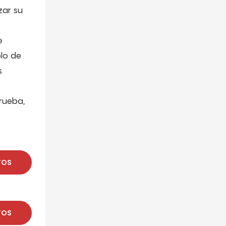
zar su
e
olo de
s
prueba,
TOS
TOS