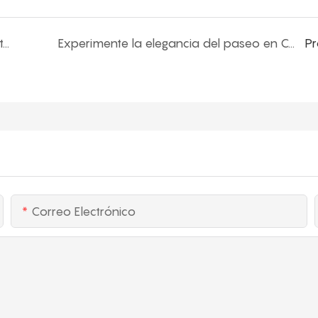
Zhengzhou Limeiqi Amusement Rides Co., Ltd. ¡Está emocionado de anunciar su participación en IAAPA Expo Asia 2025!
Experimente la elegancia del paseo en Coffee Coffee Coffee Cafe de Limeiqi: una obra maestra de diseño y artesanía
Pr
Correo Electrónico