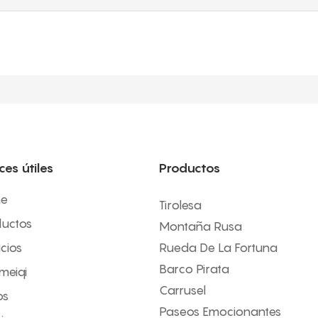
ces útiles
Productos
e
Tirolesa
uctos
Montaña Rusa
icios
Rueda De La Fortuna
Barco Pirata
imeiqi
Carrusel
os
Paseos Emocionantes