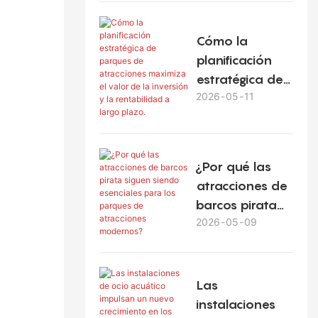
parques
temáticos
Cómo la
planificación
estratégica de
2026
05
11
parques de
atracciones
maximiza el
valor de la
¿Por qué las
inversión y la
atracciones de
rentabilidad a
barcos pirata
largo plazo.
2026
05
09
siguen siendo
esenciales para
los parques de
atracciones
Las
modernos?
instalaciones