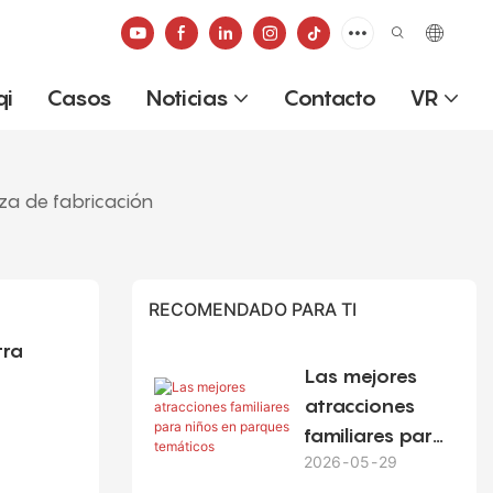
qi
Casos
Noticias
Contacto
VR
eza de fabricación
RECOMENDADO PARA TI
ra 
Las mejores
atracciones
familiares para
2026
05
29
niños en