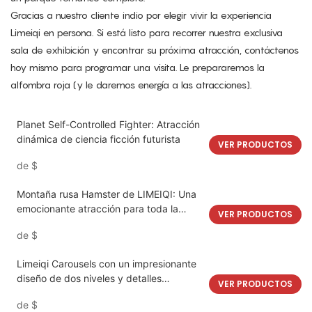
Gracias a nuestro cliente indio por elegir vivir la experiencia
Limeiqi en persona. Si está listo para recorrer nuestra exclusiva
sala de exhibición y encontrar su próxima atracción, contáctenos
hoy mismo para programar una visita. Le prepararemos la
alfombra roja (y le daremos energía a las atracciones).
Planet Self-Controlled Fighter: Atracción
dinámica de ciencia ficción futurista
VER PRODUCTOS
de
$
Montaña rusa Hamster de LIMEIQI: Una
emocionante atracción para toda la
VER PRODUCTOS
familia que combina fantasía y
de
$
espectáculo.
Limeiqi Carousels con un impresionante
diseño de dos niveles y detalles
VER PRODUCTOS
intrincados | LMQ | Limeiqi
de
$