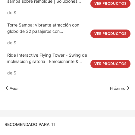
samba sobre remolque | Soluciones
VER PRODUCTOS
flexibles y rentables | LMQ | Limeiqi
de
$
Torre Samba: vibrante atracción con
globo de 32 pasajeros con
VER PRODUCTOS
impresionante vista a la ciudad | LMQ |
de
$
Limeiqi
Ride Interactive Flying Tower - Swing de
inclinación giratoria | Emocionante &
VER PRODUCTOS
Experiencia emocionante | Perfecto para
de
$
parques de atracciones & Playgrounds |
LMQ | Limeiqi
Aviar
Próximo
RECOMENDADO PARA TI