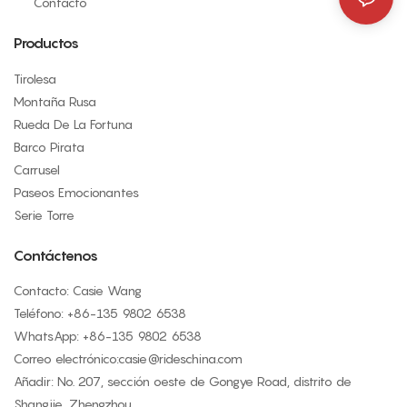
Contacto
Productos
Tirolesa
Montaña Rusa
Rueda De La Fortuna
Barco Pirata
Carrusel
Paseos Emocionantes
Serie Torre
Contáctenos
Contacto: Casie Wang
Teléfono: +
86-135 9802 6538
WhatsApp: +
86-135 9802 6538
Correo electrónico:
casie@rideschina.com
Añadir: No. 207, sección oeste de Gongye Road, distrito de
Shangjie, Zhengzhou