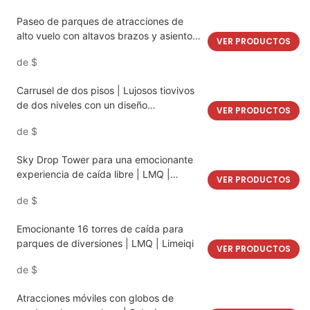
Paseo de parques de atracciones de
alto vuelo con altavos brazos y asientos
VER PRODUCTOS
vibrantes | LMQ | Limeiqi
de
$
Carrusel de dos pisos | Lujosos tiovivos
de dos niveles con un diseño
VER PRODUCTOS
impresionante y colores vibrantes | LMQ
de
$
| Limeiqi
Sky Drop Tower para una emocionante
experiencia de caída libre | LMQ |
VER PRODUCTOS
Limeiqi
de
$
Emocionante 16 torres de caída para
parques de diversiones | LMQ | Limeiqi
VER PRODUCTOS
de
$
Atracciones móviles con globos de